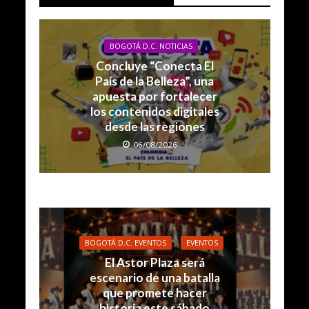
BOGOTÁ D.C. NOTICIAS
Concluye “Conecta El
País de la Belleza”, una
apuesta por fortalecer
los contenidos digitales
desde las regiones
06/08/2026
BOGOTÁ D.C. EVENTOS
EVENTOS
El Astor Plaza será
escenario de una batalla
que promete hacer
historia este sábado