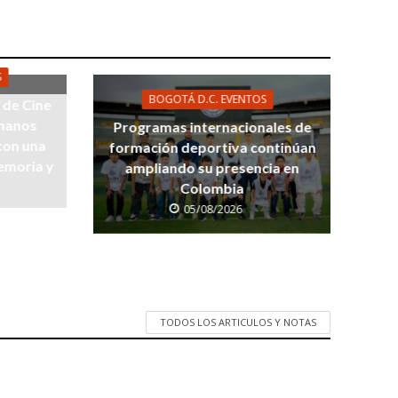
S
BOGOTÁ D.C. EVENTOS
l de Cine
manos
Programas internacionales de
 con una
formación deportiva continúan
emoria y
ampliando su presencia en
Colombia
05/08/2026
TODOS LOS ARTICULOS Y NOTAS