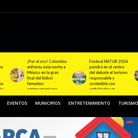
bia
Festival NATUR 2026
Programas
 a
pondrá en el centro
internacionales de
del debate el turismo
formación deportiva
responsable y
continúan ampliando
sostenible con
su presencia en
actividades en
Colombia
Bogotá y Guasca
EVENTOS
MUNICIPIOS
ENTRETENIMIENTO
TURISM