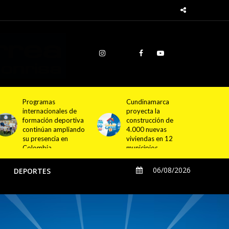
Cundinamarca
Empresa de Licores
proyecta la
de Cundinamarca
construcción de
fortalece su
4.000 nuevas
estrategia comercial
viviendas en 12
con nuevo
municipios
distribuidor para
Bogotá y el
departamento
06/08/2026
O
DEPORTES