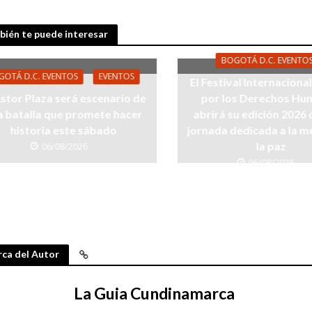
ién te puede interesar
BOGOTÁ D.C. EVENTO
GOTÁ D.C. EVENTOS
EVENTOS
El Festival Internaciona
Astor Plaza será escenario de
por los Derechos Hu
a batalla que promete hacer
abrirá su edición 2026
historia este sábado
jornada dedicada a la m
la paz
06/08/2026
06/08/2026
ca del Autor
La Guia Cundinamarca