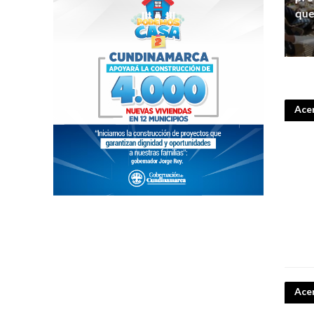
que
Acer
Ace