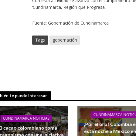
Con esta actividad se avanza con el cumplimiento de
‘Cundinamarca, Región que Progresa’.
Fuente: Gobernación de Cundinamarca
Tags
gobernación
ién te puede interesar
CUNDINAMARCA NOTICI
CUNDINAMARCA NOTICIAS
¡Por el oro! Colombia 
El cacao colombiano toma
esta noche a México en
tagonismo con una iniciativa