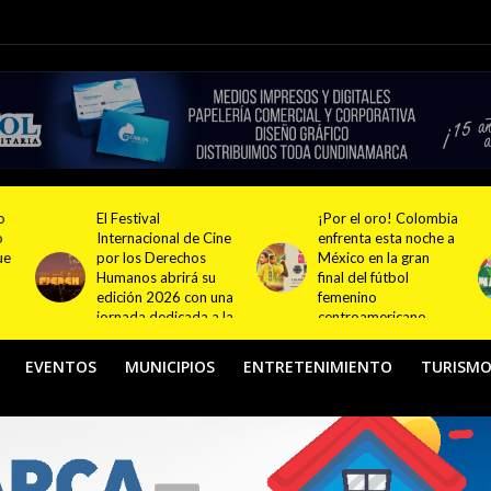
¡Por el oro! Colombia
Festival NATUR 2026
ne
enfrenta esta noche a
pondrá en el centro
México en la gran
del debate el turismo
final del fútbol
responsable y
na
femenino
sostenible con
la
centroamericano
actividades en
Bogotá y Guasca
EVENTOS
MUNICIPIOS
ENTRETENIMIENTO
TURISM