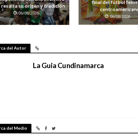
final del fútbol fem
 resalta su origen y tradición
centroamerican
06/08/2026
06/08/2026
ca del Autor
La Guia Cundinamarca
rca del Medio