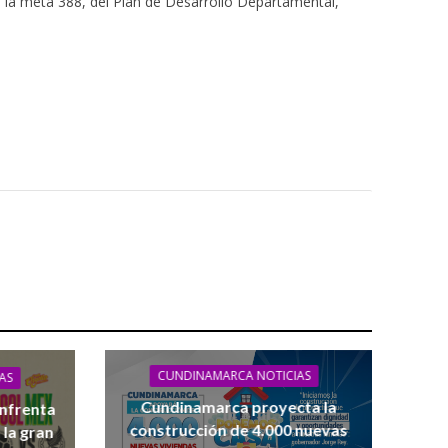
 la meta 388, del Plan de Desarrollo Departamental,
CUNDINAMARCA NOTICIAS
AS
Cundinamarca proyecta la
enfrenta
construcción de 4.000 nuevas
 la gran