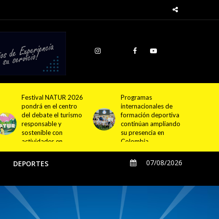
Programas
Cundinamarca
internacionales de
proyecta la
formación deportiva
construcción de
continúan ampliando
4.000 nuevas
su presencia en
viviendas en 12
Colombia
municipios
07/08/2026
O
DEPORTES