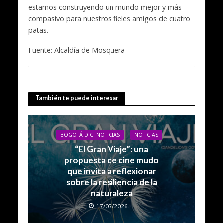
estamos construyendo un mundo mejor y más
compasivo para nuestros fieles amigos de cuatro
patas.
Fuente: Alcaldía de Mosquera
También te puede interesar
BOGOTÁ D.C. NOTICIAS
NOTICIAS
“El Gran Viaje”: una
propuesta de cine mudo
que invita a reflexionar
sobre la resiliencia de la
naturaleza
17/07/2026