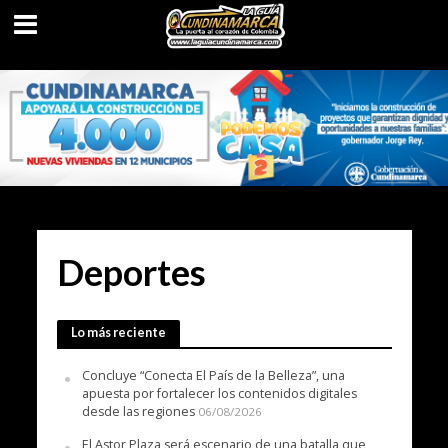
Deportes
Lo más reciente
Concluye “Conecta El País de la Belleza”, una
apuesta por fortalecer los contenidos digitales
desde las regiones
06/08/2026
El Astor Plaza será escenario de una batalla que