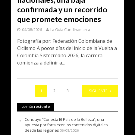
confirmada y un recorrido
que promete emociones
04/08/2026
La Guia Cundinamarca
Fotografía por: Federación Colombiana de
Ciclismo A pocos días del inicio de la Vuelta a
Colombia Sistecrédito 2026, la carrera
comienza a definir a...
1
2
3
…
SIGUIENTE
103
Lo más reciente
Concluye “Conecta El País de la Belleza”, una
apuesta por fortalecer los contenidos digitales
desde las regiones
06/08/2026