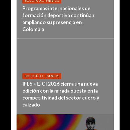
BOGOTÁ D.C. EVENTOS
Programas internacionales de
formación deportiva continúan
ampliando su presencia en
Colombia
BOGOTÁ D.C. EVENTOS
IFLS + EICI 2026 cierra una nueva
edición con la mirada puesta en la
competitividad del sector cuero y
calzado