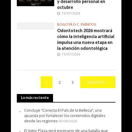
y desarrollo personal en
octubre
15/07/2026
BOGOTÁ D.C. EVENTOS
Odontotech 2026 mostrará
cómo la inteligencia artificial
impulsa una nueva etapa en
la atención odontológica
15/07/2026
1
2
3
4
SIGUIENTE
Lo más reciente
Concluye “Conecta El País de la Belleza”, una
apuesta por fortalecer los contenidos digitales
desde las regiones
06/08/2026
El Astor Plaza será escenario de una batalla que