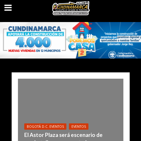
BOGOTÁ D.C. EVENTOS
EVENTOS
El Astor Plaza será escenario de