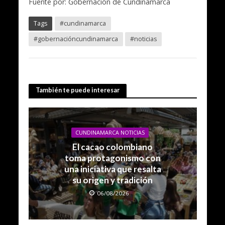
Fuente por: Gobernación de Cundinamarca
Tags
#cundinamarca
#gobernacióncundinamarca
#noticias
También te puede interesar
CUNDINAMARCA NOTICIAS
El cacao colombiano
toma protagonismo con
una iniciativa que resalta
su origen y tradición
06/08/2026