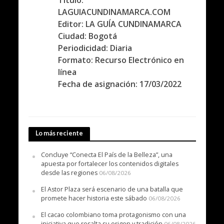
LAGUIACUNDINAMARCA.COM
Editor: LA GUÍA CUNDINAMARCA
Ciudad: Bogotá
Periodicidad: Diaria
Formato: Recurso Electrónico en
línea
Fecha de asignación: 17/03/2022
Lo más reciente
Concluye “Conecta El País de la Belleza”, una
apuesta por fortalecer los contenidos digitales
desde las regiones
06/08/2026
El Astor Plaza será escenario de una batalla que
promete hacer historia este sábado
06/08/2026
El cacao colombiano toma protagonismo con una
iniciativa que resalta su origen y tradición
06/08/2026