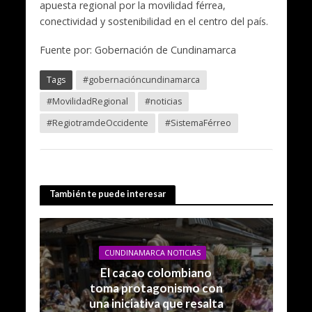
apuesta regional por la movilidad férrea,
conectividad y sostenibilidad en el centro del país.
Fuente por: Gobernación de Cundinamarca
Tags
#gobernacióncundinamarca
#MovilidadRegional
#noticias
#RegiotramdeOccidente
#SistemaFérreo
También te puede interesar
CUNDINAMARCA NOTICIAS
El cacao colombiano
toma protagonismo con
una iniciativa que resalta