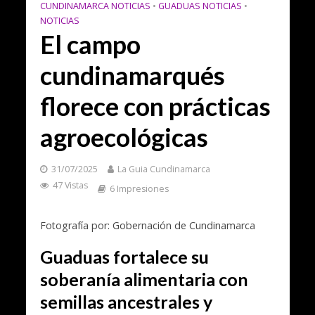
CUNDINAMARCA NOTICIAS
•
GUADUAS NOTICIAS
•
NOTICIAS
El campo
cundinamarqués
florece con prácticas
agroecológicas
31/07/2025
La Guia Cundinamarca
47 Vistas
6 Impresiones
Fotografía por: Gobernación de Cundinamarca
Guaduas fortalece su
soberanía alimentaria con
semillas ancestrales y