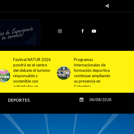
Programas
Cundinamarca
internacionales de
proyecta la
formación deportiva
construcción de
continúan ampliando
4.000 nuevas
su presencia en
viviendas en 12
Colombia
municipios
06/08/2026
O
DEPORTES