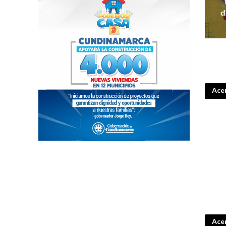
d
Acer
Ace