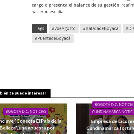
cargo o presenta el balance de su gestión
, reafi
nacieron ese día.
Tags
#7deAgosto
#BatalladeBoyacá
#Día
#PuentedeBoyacá
ién te puede interesar
BOGOTÁ D.C. NOTICIA
BOGOTÁ D.C. NOTICIAS
CUNDINAMARCA NOTICI
cluye “Conecta El País de la
Empresa de Licore
Belleza”, una apuesta por
Cundinamarca fortal