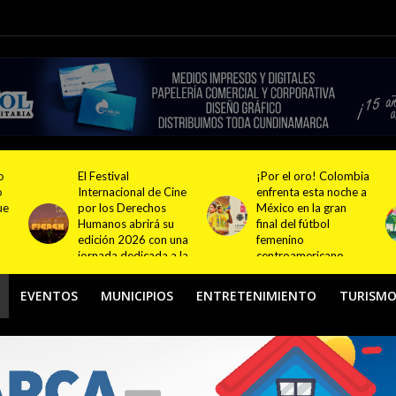
¡Por el oro! Colombia
Festival NATUR 2026
ne
enfrenta esta noche a
pondrá en el centro
México en la gran
del debate el turismo
final del fútbol
responsable y
na
femenino
sostenible con
la
centroamericano
actividades en
Bogotá y Guasca
EVENTOS
MUNICIPIOS
ENTRETENIMIENTO
TURISM