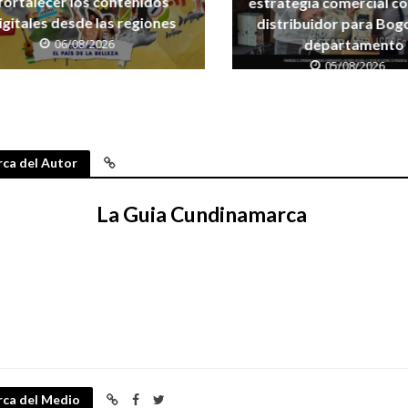
fortalecer los contenidos
estrategia comercial c
igitales desde las regiones
distribuidor para Bogo
06/08/2026
departamento
05/08/2026
ca del Autor
La Guia Cundinamarca
rca del Medio