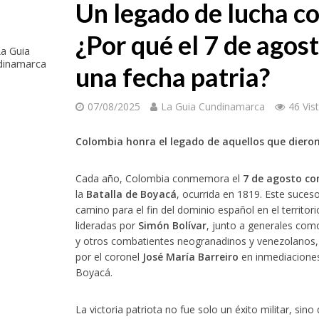
Un legado de lucha col
¿Por qué el 7 de ago
a Guia
dinamarca
una fecha patria?
07/08/2025
La Guia Cundinamarca
46 Vis
Colombia honra el legado de aquellos que diero
Cada año, Colombia conmemora el
7 de agosto c
la
Batalla de Boyacá
, ocurrida en 1819. Este suces
camino para el fin del dominio español en el territor
lideradas por
Simón Bolívar
, junto a generales com
y otros combatientes neogranadinos y venezolanos, 
por el coronel
José María Barreiro
en inmediacione
Boyacá.
La victoria patriota no fue solo un éxito militar, si