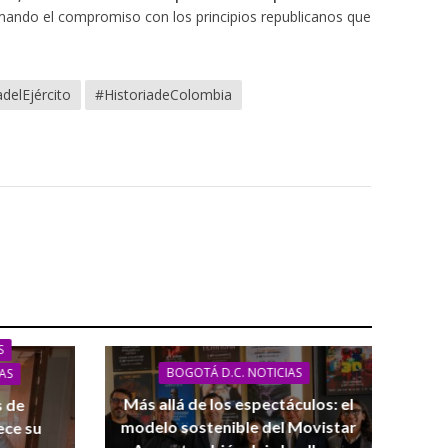
rmando el compromiso con los principios republicanos que
delEjército
#HistoriadeColombia
S
BOGOTÁ D.C. NOTICIAS
AS
Más allá de los espectáculos: el
s de
modelo sostenible del Movistar
ece su