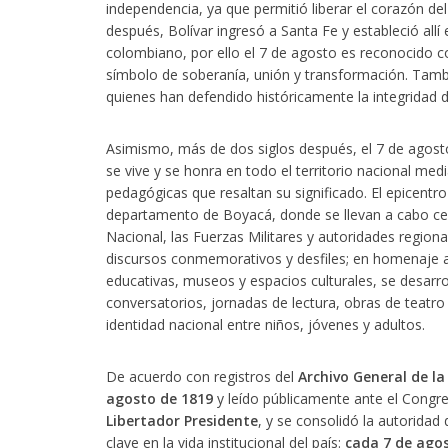
independencia, ya que permitió liberar el corazón del
después, Bolívar ingresó a Santa Fe y estableció allí
colombiano, por ello el 7 de agosto es reconocido 
símbolo de soberanía, unión y transformación. Tamb
quienes han defendido históricamente la integridad d
Asimismo, más de dos siglos después, el 7 de agosto 
se vive y se honra en todo el territorio nacional med
pedagógicas que resaltan su significado. El epicentro
departamento de Boyacá, donde se llevan a cabo c
Nacional, las Fuerzas Militares y autoridades regional
discursos conmemorativos y desfiles; en homenaje a 
educativas, museos y espacios culturales, se desarr
conversatorios, jornadas de lectura, obras de teatro y
identidad nacional entre niños, jóvenes y adultos.
De acuerdo con registros del
Archivo General de l
agosto de 1819
y leído públicamente ante el Cong
Libertador Presidente
, y se consolidó la autoridad
clave en la vida institucional del país:
cada 7 de agos