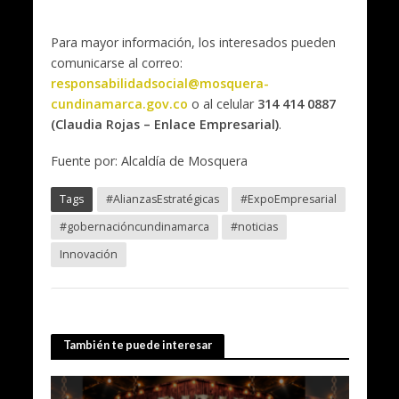
Para mayor información, los interesados pueden
comunicarse al correo:
responsabilidadsocial@mosquera-
cundinamarca.gov.co
o al celular
314 414 0887
(Claudia Rojas – Enlace Empresarial)
.
Fuente por: Alcaldía de Mosquera
Tags
#AlianzasEstratégicas
#ExpoEmpresarial
#gobernacióncundinamarca
#noticias
Innovación
También te puede interesar