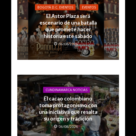
BOGOTÁ D.C. EVENTOS
EVENTOS
El Astor Plaza será
escenario de una batalla
que promete hacer
historia este sábado
06/08/2026
CUNDINAMARCA NOTICIAS
El cacao colombiano
toma protagonismo con
una iniciativa que resalta
su origen y tradición
06/08/2026