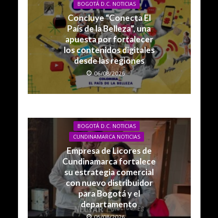
BOGOTÁ D.C. NOTICIAS
Concluye “Conecta El
País de la Belleza”, una
apuesta por fortalecer
los contenidos digitales
desde las regiones
06/08/2026
BOGOTÁ D.C. NOTICIAS
CUNDINAMARCA NOTICIAS
Empresa de Licores de
Cundinamarca fortalece
su estrategia comercial
con nuevo distribuidor
para Bogotá y el
departamento
05/08/2026