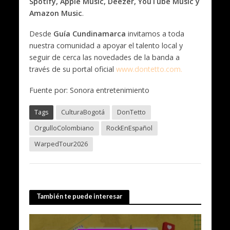
Spotify, Apple Music, Deezer, YouTube Music y
Amazon Music
.
Desde
Guía Cundinamarca
invitamos a toda
nuestra comunidad a apoyar el talento local y
seguir de cerca las novedades de la banda a
través de su portal oficial
www.dontetto.com
.
Fuente por: Sonora entretenimiento
Tags
CulturaBogotá
DonTetto
OrgulloColombiano
RockEnEspañol
WarpedTour2026
También te puede interesar