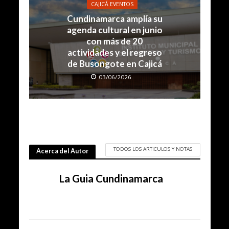
CAJICÁ EVENTOS
Cundinamarca amplía su
agenda cultural en junio
con más de 20
actividades y el regreso
de Busongote en Cajicá
03/06/2026
TODOS LOS ARTICULOS Y NOTAS
Acerca del Autor
La Guia Cundinamarca