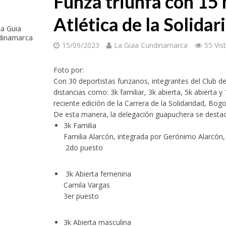
Funza triunfa con 15 
Atlética de la Solidar
a Guia
dinamarca
15/09/2023
La Guia Cundinamarca
55 Vis
Foto por:
Con 30 deportistas funzanos, integrantes del Club de
nacional de Cine por los Derechos Humanos abrirá su edición 2026 con una jor
distancias como: 3k familiar, 3k abierta, 5k abierta 
reciente edición de la Carrera de la Solidaridad, Bog
De esta manera, la delegación guapuchera se destac
3k Familia
Familia Alarcón, integrada por Gerónimo Alarcón,
2do puesto
3k Abierta femenina
Camila Vargas
3er puesto
mbia enfrenta esta noche a México en la gran final del fútbol femenino centr
3k Abierta masculina