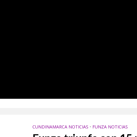
rá escenario de una batalla que promete hacer historia este sábado
no toma protagonismo con una iniciativa que resalta su origen y tradición
CUNDINAMARCA NOTICIAS
•
FUNZA NOTICIAS