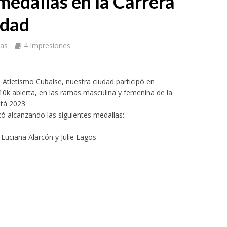
medallas en la Carrera
idad
tas
4 Impresiones
 Atletismo Cubalse, nuestra ciudad participó en
nada dedicada a la memoria y la paz
y 10k abierta, en las ramas masculina y femenina de la
otá 2023.
ó alcanzando las siguientes medallas:
 Luciana Alarcón y Julie Lagos
oamericano