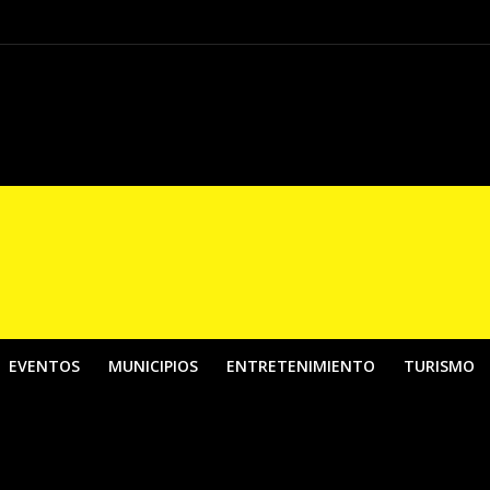
El País de la Belleza”, una apuesta por fortalecer los contenidos digitales de
EVENTOS
MUNICIPIOS
ENTRETENIMIENTO
TURISMO