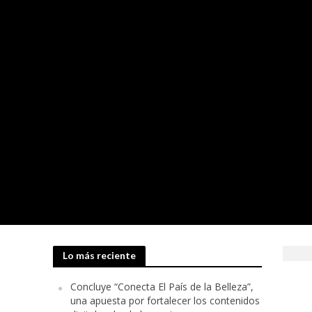
El Astor Plaza se
Lo más reciente
El cacao colombia
Concluye “Conecta El País de la Belleza”,
una apuesta por fortalecer los contenidos