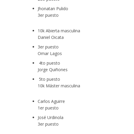
acionales de formación deportiva continúan ampliando su presencia en Colo
Jhonatan Pulido
3er puesto
10k Abierta masculina
Daniel Oicata
3er puesto
Omar Lagos
4to puesto
ecta la construcción de 4.000 nuevas viviendas en 12 municipios
Jorge Quiñones
5to puesto
10k Máster masculina
Carlos Aguirre
1er puesto
José Urdinola
s de Cundinamarca fortalece su estrategia comercial con nuevo distribuidor
3er puesto