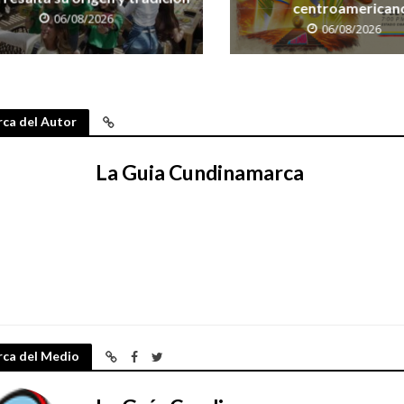
centroamerican
06/08/2026
06/08/2026
ca del Autor
La Guia Cundinamarca
rca del Medio