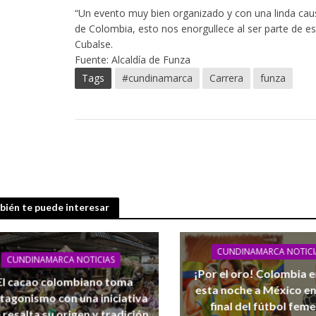
“Un evento muy bien organizado y con una linda causa
de Colombia, esto nos enorgullece al ser parte de es
Cubalse.
Fuente: Alcaldía de Funza
Tags
#cundinamarca
Carrera
funza
cierra una nueva edición con la mirada puesta en la competitividad del sector
ién te puede interesar
CUNDINAMARCA NOTICI
CUNDINAMARCA NOTICIAS
¡Por el oro! Colombia 
El cacao colombiano toma
esta noche a México en
tagonismo con una iniciativa
final del fútbol fem
 resalta su origen y tradición