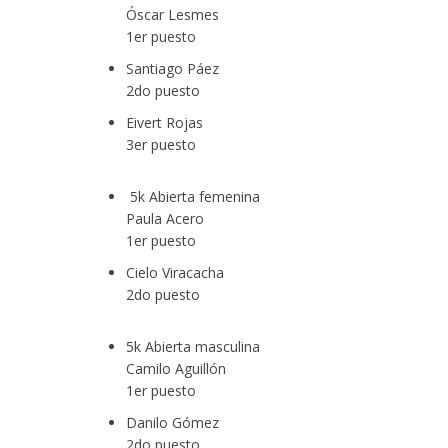
Óscar Lesmes
1er puesto
Santiago Páez
2do puesto
Eivert Rojas
3er puesto
5k Abierta femenina
Paula Acero
26 pondrá en el centro del debate el turismo responsable y sostenible con 
1er puesto
Cielo Viracacha
2do puesto
5k Abierta masculina
Camilo Aguillón
1er puesto
Danilo Gómez
2do puesto