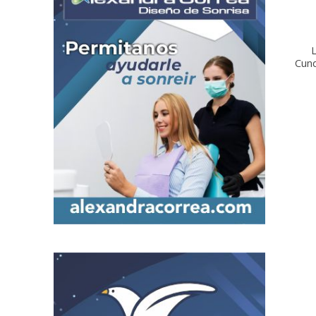
L
Cun