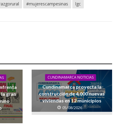
razgorural
#mujerescampesinas
lgc
CUNDINAMARCA NOTICIAS
AS
Cundinamarca proyecta la
enfrenta
construcción de 4.000 nuevas
 la gran
viviendas en 12 municipios
enino
05/08/2026
o