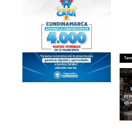
Tamb
pro
que