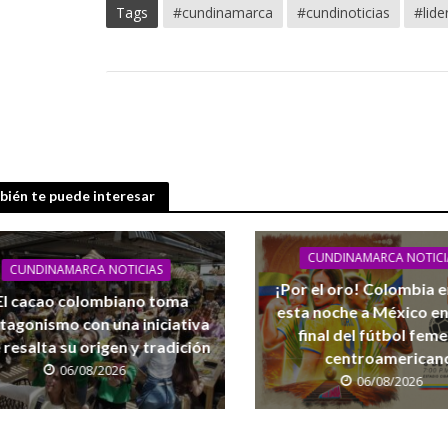
Tags
#cundinamarca
#cundinoticias
#lide
ién te puede interesar
CUNDINAMARCA NOTICI
CUNDINAMARCA NOTICIAS
¡Por el oro! Colombia 
El cacao colombiano toma
esta noche a México en
tagonismo con una iniciativa
final del fútbol fem
 resalta su origen y tradición
centroamerican
06/08/2026
06/08/2026