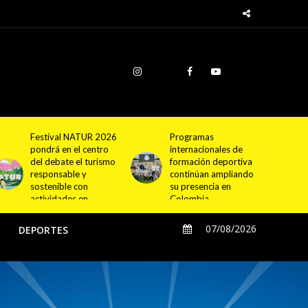
Programas
Cundinamarca
internacionales de
proyecta la
formación deportiva
construcción de
continúan ampliando
4.000 nuevas
su presencia en
viviendas en 12
Colombia
municipios
07/08/2026
O
DEPORTES