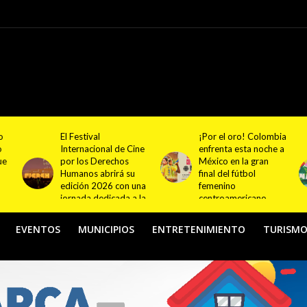
¡Por el oro! Colombia
Festival NATUR 2026
ne
enfrenta esta noche a
pondrá en el centro
México en la gran
del debate el turismo
final del fútbol
responsable y
na
femenino
sostenible con
la
centroamericano
actividades en
Bogotá y Guasca
EVENTOS
MUNICIPIOS
ENTRETENIMIENTO
TURISM