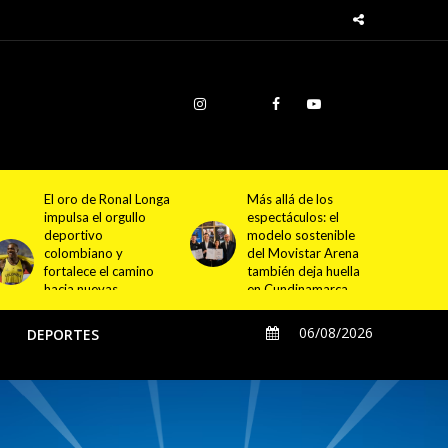
Más allá de los
Morat ampliará sus
espectáculos: el
conciertos con una
modelo sostenible
experiencia inmersiva
del Movistar Arena
que podrán disfrutar
también deja huella
todos visitantes de
en Cundinamarca
Cundinamarca
06/08/2026
O
DEPORTES