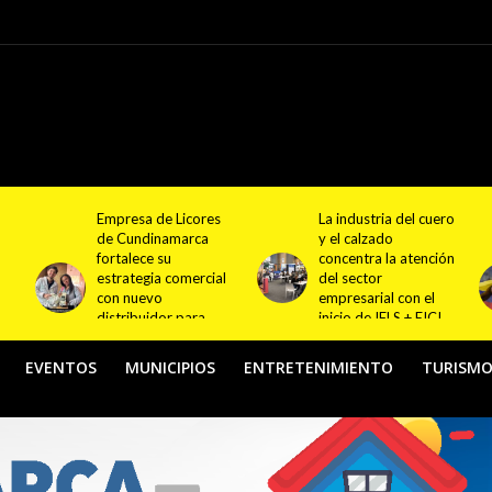
La industria del cuero
El oro de Ronal Longa
y el calzado
impulsa el orgullo
concentra la atención
deportivo
l
del sector
colombiano y
empresarial con el
fortalece el camino
inicio de IFLS + EICI
hacia nuevas
2026
generaciones de
atletas
EVENTOS
MUNICIPIOS
ENTRETENIMIENTO
TURISM