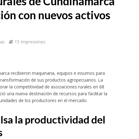
urales de Cundinamarca
ión con nuevos activos
tas
15 Impresiones
nada dedicada a la memoria y la paz
rca recibieron maquinaria, equipos e insumos para
 transformación de sus productos agropecuarios. La
orar la competitividad de asociaciones rurales en 68
ó una nueva destinación de recursos para facilitar la
tunidades de los productores en el mercado.
sa la productividad del
s
oamericano