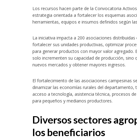
Los recursos hacen parte de la Convocatoria Activos 
estrategia orientada a fortalecer los esquemas asoci
herramientas, equipos e insumos definidos según las
La iniciativa impacta a 200 asociaciones distribuida
fortalecer sus unidades productivas, optimizar proc
para generar productos con mayor valor agregado. E
solo incrementen su capacidad de producción, sino 
nuevos mercados y obtener mayores ingresos.
26 pondrá en el centro del debate el turismo responsable y sostenible con 
El fortalecimiento de las asociaciones campesinas se
dinamizar las economías rurales del departamento, te
acceso a tecnología, asistencia técnica, procesos d
para pequeños y medianos productores.
Diversos sectores agro
los beneficiarios