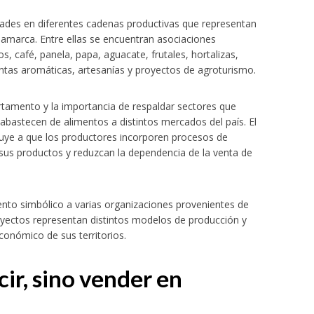
mbia
dades en diferentes cadenas productivas que representan
namarca. Entre ellas se encuentran asociaciones
s, café, panela, papa, aguacate, frutales, hortalizas,
plantas aromáticas, artesanías y proyectos de agroturismo.
partamento y la importancia de respaldar sectores que
bastecen de alimentos a distintos mercados del país. El
buye a que los productores incorporen procesos de
sus productos y reduzcan la dependencia de la venta de
ento simbólico a varias organizaciones provenientes de
yectos representan distintos modelos de producción y
conómico de sus territorios.
cir, sino vender en
 para Bogotá y el departamento