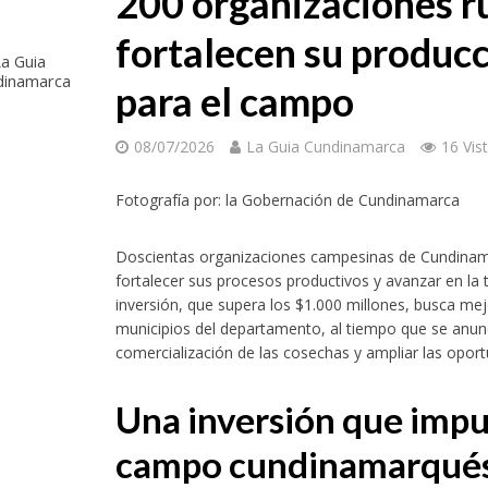
200 organizaciones r
fortalecen su producc
a Guia
dinamarca
para el campo
08/07/2026
La Guia Cundinamarca
16 Vis
nacional de Cine por los Derechos Humanos abrirá su edición 2026 con una jor
Fotografía por: la Gobernación de Cundinamarca
Doscientas organizaciones campesinas de Cundinama
fortalecer sus procesos productivos y avanzar en la
inversión, que supera los $1.000 millones, busca mej
municipios del departamento, al tiempo que se anunci
comercialización de las cosechas y ampliar las opor
Una inversión que impul
campo cundinamarqué
mbia enfrenta esta noche a México en la gran final del fútbol femenino centr