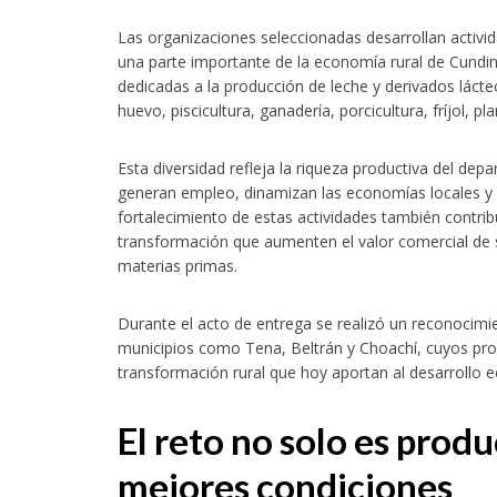
acionales de formación deportiva continúan ampliando su presencia en Colo
Las organizaciones seleccionadas desarrollan activi
una parte importante de la economía rural de Cundi
dedicadas a la producción de leche y derivados lácteo
huevo, piscicultura, ganadería, porcicultura, fríjol, 
Esta diversidad refleja la riqueza productiva del de
generan empleo, dinamizan las economías locales y a
fortalecimiento de estas actividades también contri
transformación que aumenten el valor comercial de 
ecta la construcción de 4.000 nuevas viviendas en 12 municipios
materias primas.
Durante el acto de entrega se realizó un reconocimi
municipios como Tena, Beltrán y Choachí, cuyos pro
transformación rural que hoy aportan al desarrollo e
El reto no solo es produ
s de Cundinamarca fortalece su estrategia comercial con nuevo distribuidor
mejores condiciones