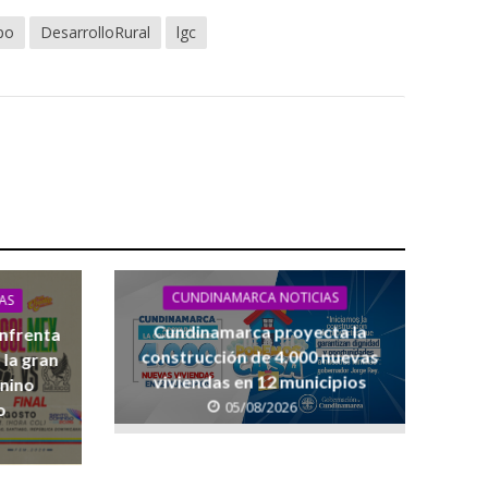
po
DesarrolloRural
lgc
CUNDINAMARCA NOTICIAS
AS
Cundinamarca proyecta la
enfrenta
construcción de 4.000 nuevas
 la gran
viviendas en 12 municipios
enino
05/08/2026
o