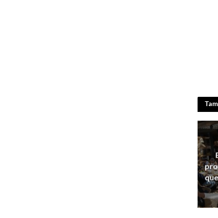
Tamb
pro
que