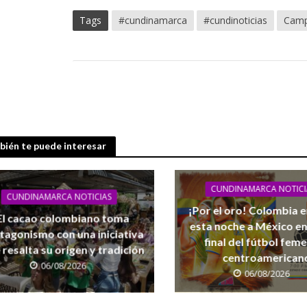
Tags
#cundinamarca
#cundinoticias
Cam
ién te puede interesar
CUNDINAMARCA NOTICI
CUNDINAMARCA NOTICIAS
¡Por el oro! Colombia 
El cacao colombiano toma
esta noche a México en
tagonismo con una iniciativa
final del fútbol fem
 resalta su origen y tradición
centroamerican
06/08/2026
06/08/2026