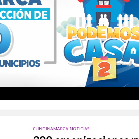
rá escenario de una batalla que promete hacer historia este sábado
no toma protagonismo con una iniciativa que resalta su origen y tradición
CUNDINAMARCA NOTICIAS