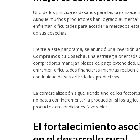
Uno de los principales desafíos para las organizacio
Aunque muchos productores han logrado aumentar 
enfrentan dificultades para acceder a mercados esta
de sus cosechas.
Frente a este panorama, se anunció una inversión a
Compramos tu Cosecha
, una estrategia orientada 
compradores manejan plazos de pago extendidos. Es
cierra una nueva edición con la mirada puesta en la competitividad del sector
enfrenten dificultades financieras mientras reciben 
continuidad de sus actividades productivas.
La comercialización sigue siendo uno de los factore
no basta con incrementar la producción si los agricu
productos en condiciones favorables.
El fortalecimiento aso
en el desarrollo rural