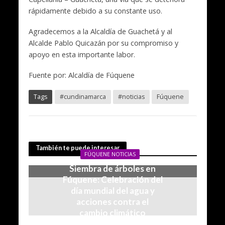
rápidamente debido a su constante uso.
Agradecemos a la Alcaldía de Guachetá y al
Alcalde Pablo Quicazán por su compromiso y
apoyo en esta importante labor.
Fuente por: Alcaldía de Fúquene
Tags
#cundinamarca
#noticias
Fúquene
También te puede interesar
FÚQUENE NOTICIAS
Siembra de árboles en
Fúquene: Celebración del
día mundial del agua y
acciones contra el
cambio climático