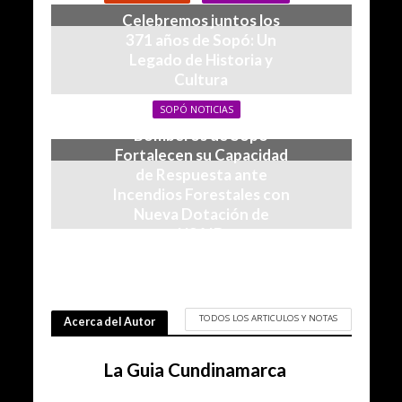
Celebremos juntos los
371 años de Sopó: Un
Legado de Historia y
Cultura
25/05/2024
SOPÓ NOTICIAS
Bomberos de Sopó
Fortalecen su Capacidad
de Respuesta ante
Incendios Forestales con
Nueva Dotación de
USAID
28/02/2024
TODOS LOS ARTICULOS Y NOTAS
Acerca del Autor
La Guia Cundinamarca