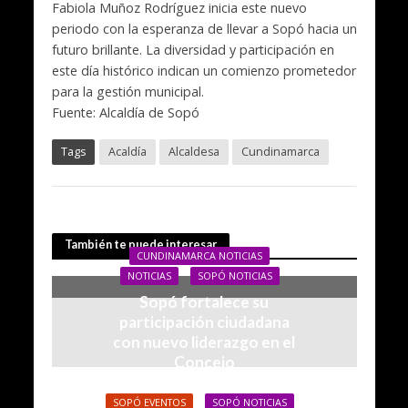
Fabiola Muñoz Rodríguez inicia este nuevo
periodo con la esperanza de llevar a Sopó hacia un
futuro brillante. La diversidad y participación en
este día histórico indican un comienzo prometedor
para la gestión municipal.
Fuente: Alcaldía de Sopó
Tags
Acaldía
Alcaldesa
Cundinamarca
También te puede interesar
CUNDINAMARCA NOTICIAS
NOTICIAS
SOPÓ NOTICIAS
Sopó fortalece su
participación ciudadana
con nuevo liderazgo en el
Concejo
23/01/2026
SOPÓ EVENTOS
SOPÓ NOTICIAS