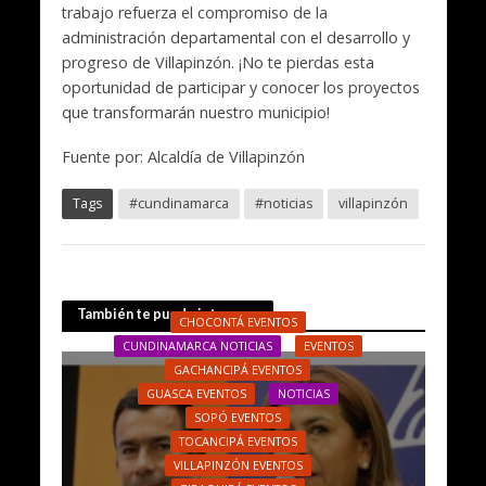
trabajo refuerza el compromiso de la
administración departamental con el desarrollo y
progreso de Villapinzón. ¡No te pierdas esta
oportunidad de participar y conocer los proyectos
que transformarán nuestro municipio!
Fuente por: Alcaldía de Villapinzón
Tags
#cundinamarca
#noticias
villapinzón
También te puede interesar
CHOCONTÁ EVENTOS
CUNDINAMARCA NOTICIAS
EVENTOS
GACHANCIPÁ EVENTOS
GUASCA EVENTOS
NOTICIAS
SOPÓ EVENTOS
TOCANCIPÁ EVENTOS
VILLAPINZÓN EVENTOS