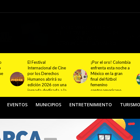
¡Por el oro! Colombia
Festival NATUR 2026
ne
enfrenta esta noche a
pondrá en el centro
México en la gran
del debate el turismo
final del fútbol
responsable y
na
femenino
sostenible con
la
centroamericano
actividades en
Bogotá y Guasca
EVENTOS
MUNICIPIOS
ENTRETENIMIENTO
TURISM