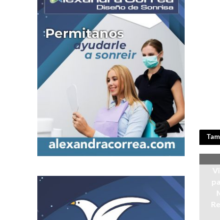
Tamb
V
pa
Re