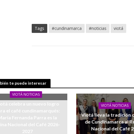
Tags
#cundinamarca
#noticias
viotá
ién te puede interesar
VIOTÁ NOTICIAS
iotá celebra un nuevo logro
VIOTÁ NOTICIAS
ra el café cundinamarqués:
Viotá lleva la tradición
María Fernanda Parra es la
de Cundinamarca al R
ina Nacional del Café 2026-
Nacional del Café 
2027