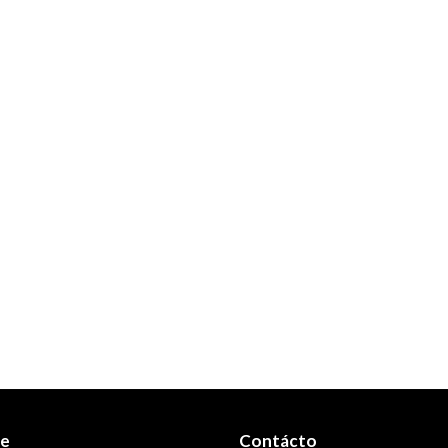
re
Contácto