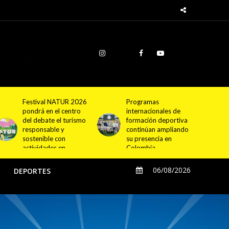
Programas
Cundinamarca
internacionales de
proyecta la
formación deportiva
construcción de
continúan ampliando
4.000 nuevas
su presencia en
viviendas en 12
Colombia
municipios
06/08/2026
O
DEPORTES