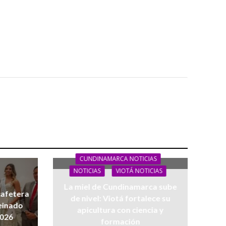
CUNDINAMARCA NOTICIAS
NOTICIAS
VIOTÁ NOTICIAS
La miel de Cundinamarca sube
 cafetera
de nivel: Viotá fortalece su
einado
apicultura con ciencia y
2026
formación