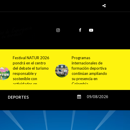
Programas
Cundinamarca
internacionales de
proyecta la
formación deportiva
construcción de
continúan ampliando
4.000 nuevas
su presencia en
viviendas en 12
Colombia
municipios
09/08/2026
O
DEPORTES