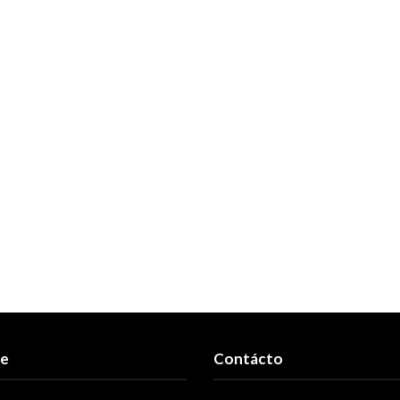
re
Contácto