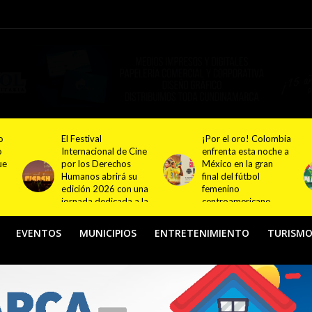
¡Por el oro! Colombia
Festival NATUR 2026
Cine
enfrenta esta noche a
pondrá en el centro
México en la gran
del debate el turismo
u
final del fútbol
responsable y
 una
femenino
sostenible con
a la
centroamericano
actividades en
Bogotá y Guasca
EVENTOS
MUNICIPIOS
ENTRETENIMIENTO
TURISM