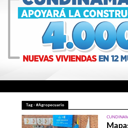
Tag - #Agropecuario
CUNDINAM
Mapas 