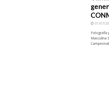
gener
CONM
01/07/2
Fotografía 
Masculina S
El Festival Inter
Campeonato
¡Por el oro! Colo