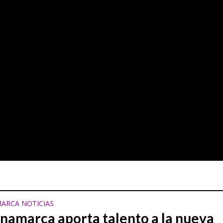
rá escenario de una batalla que promete hacer historia este sábado
no toma protagonismo con una iniciativa que resalta su origen y tradición
ARCA NOTICIAS
namarca aporta talento a la nueva