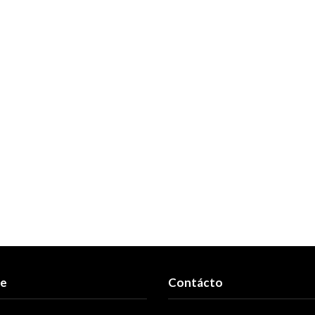
re
Contácto