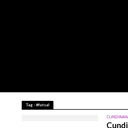
El Astor Plaza se
Tag - #futsal
El cacao colombia
CUNDINAM
Cundi