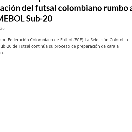
ación del futsal colombiano rumbo 
EBOL Sub-20
026
por: Federación Colombiana de Futbol (FCF) La Selección Colombia
ub-20 de Futsal continúa su proceso de preparación de cara al
nacional de Cine por los Derechos Humanos abrirá su edición 2026 con una jor
...
mbia enfrenta esta noche a México en la gran final del fútbol femenino centr