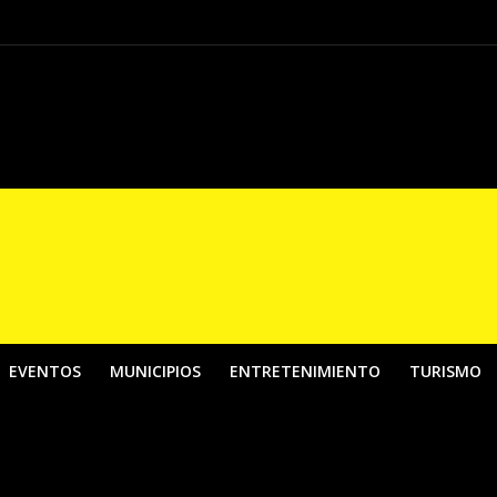
El País de la Belleza”, una apuesta por fortalecer los contenidos digitales de
EVENTOS
MUNICIPIOS
ENTRETENIMIENTO
TURISMO