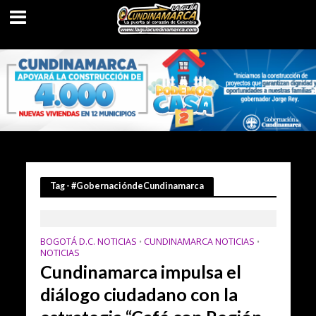
Tag - #GobernacióndeCundinamarca
BOGOTÁ D.C. NOTICIAS
CUNDINAMARCA NOTICIAS
•
•
NOTICIAS
Cundinamarca impulsa el
diálogo ciudadano con la