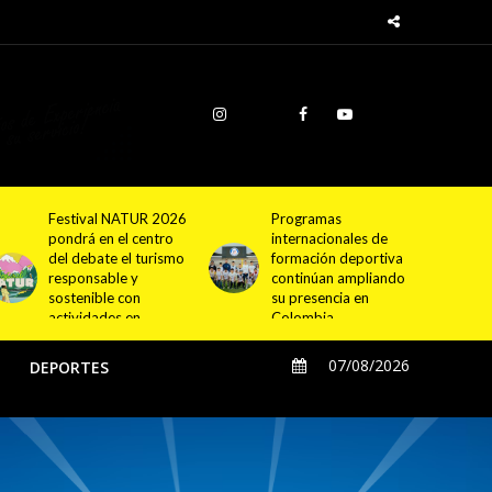
Programas
Cundinamarca
internacionales de
proyecta la
formación deportiva
construcción de
continúan ampliando
4.000 nuevas
su presencia en
viviendas en 12
Colombia
municipios
07/08/2026
O
DEPORTES