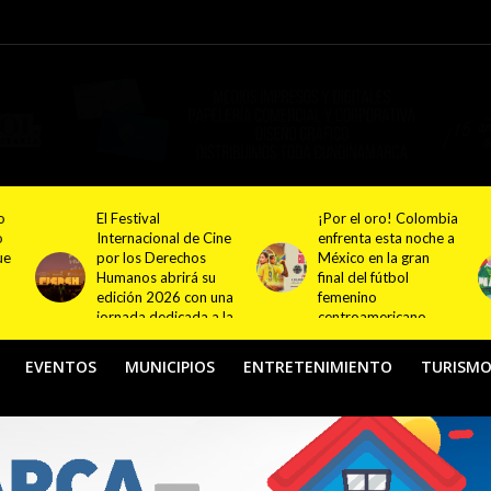
¡Por el oro! Colombia
Festival NATUR 2026
ine
enfrenta esta noche a
pondrá en el centro
México en la gran
del debate el turismo
final del fútbol
responsable y
una
femenino
sostenible con
 la
centroamericano
actividades en
Bogotá y Guasca
EVENTOS
MUNICIPIOS
ENTRETENIMIENTO
TURISM