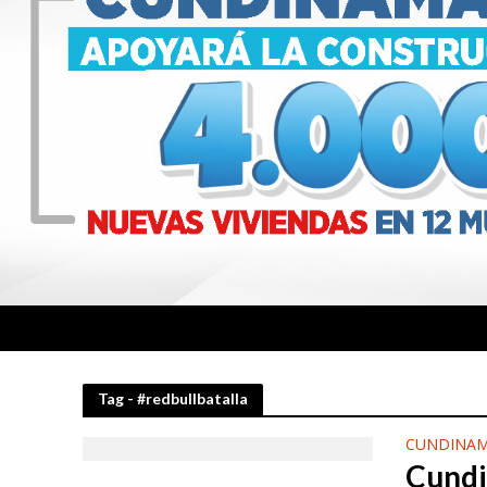
Tag - #redbullbatalla
CUNDINAM
Cundi