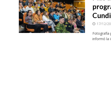
progr
Cund
17/12/2
Fotografía
informó la 