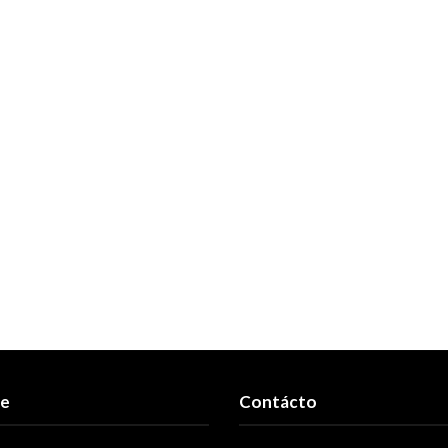
re
Contácto