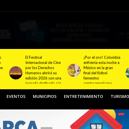
o
El Festival
¡Por el oro! Colombia
o
Internacional de Cine
enfrenta esta noche a
ue
por los Derechos
México en la gran
Humanos abrirá su
final del fútbol
edición 2026 con una
femenino
jornada dedicada a la
centroamericano
memoria y la paz
EVENTOS
MUNICIPIOS
ENTRETENIMIENTO
TURISM