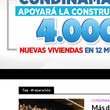
Tag - #reparación
CUNDINAM
Más d