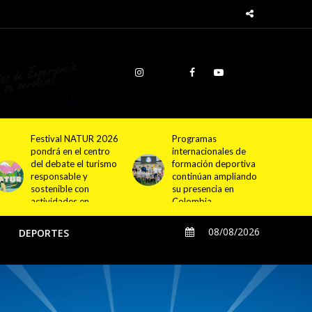
Festival NATUR 2026
Programas
pondrá en el centro
internacionales de
del debate el turismo
formación deportiva
responsable y
continúan ampliando
sostenible con
su presencia en
actividades en
Colombia
Bogotá y Guasca
08/08/2026
O
DEPORTES