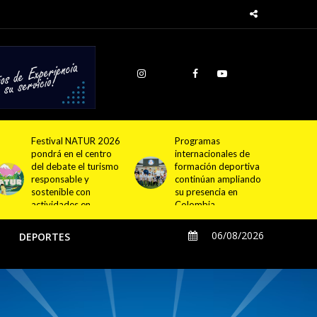
Programas
Cundinamarca
internacionales de
proyecta la
formación deportiva
construcción de
continúan ampliando
4.000 nuevas
su presencia en
viviendas en 12
Colombia
municipios
06/08/2026
O
DEPORTES