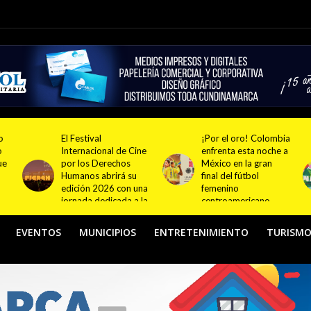
¡Por el oro! Colombia
Festival NATUR 2026
ne
enfrenta esta noche a
pondrá en el centro
México en la gran
del debate el turismo
final del fútbol
responsable y
na
femenino
sostenible con
la
centroamericano
actividades en
Bogotá y Guasca
EVENTOS
MUNICIPIOS
ENTRETENIMIENTO
TURISM