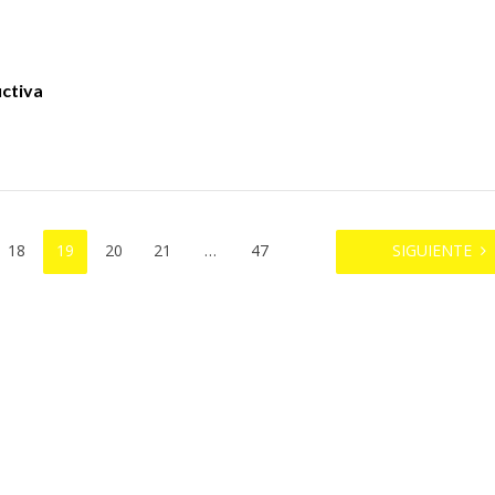
uctiva
18
19
20
21
…
47
SIGUIENTE