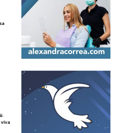
sa
á:
 viva