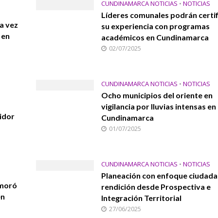
CUNDINAMARCA NOTICIAS
•
NOTICIAS
Líderes comunales podrán certif
a vez
su experiencia con programas
 en
académicos en Cundinamarca
02/07/2025
CUNDINAMARCA NOTICIAS
•
NOTICIAS
Ocho municipios del oriente en
vigilancia por lluvias intensas en
idor
Cundinamarca
01/07/2025
CUNDINAMARCA NOTICIAS
•
NOTICIAS
Planeación con enfoque ciudada
emoró
rendición desde Prospectiva e
en
Integración Territorial
27/06/2025