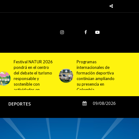
Programas
Cundinamarca
internacionales de
proyecta la
formación deportiva
construcción de
continúan ampliando
4.000 nuevas
su presencia en
viviendas en 12
Colombia
municipios
09/08/2026
O
DEPORTES