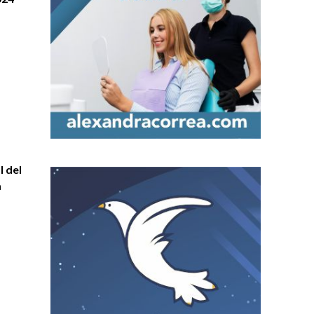
l del
a