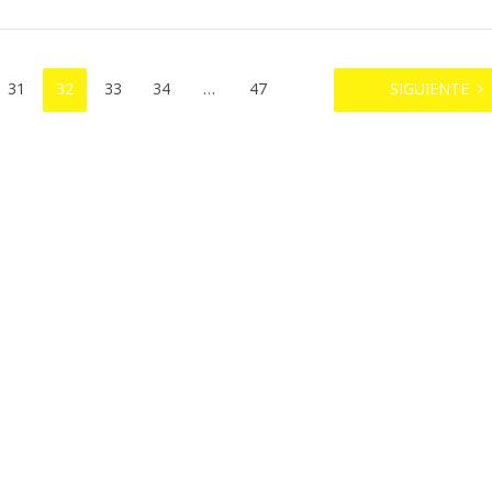
31
32
33
34
…
47
SIGUIENTE