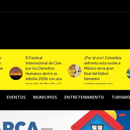
¡Por el oro! Colombia
Festival NATUR 2026
ne
enfrenta esta noche a
pondrá en el centro
México en la gran
del debate el turismo
final del fútbol
responsable y
na
femenino
sostenible con
la
centroamericano
actividades en
Bogotá y Guasca
EVENTOS
MUNICIPIOS
ENTRETENIMIENTO
TURISM