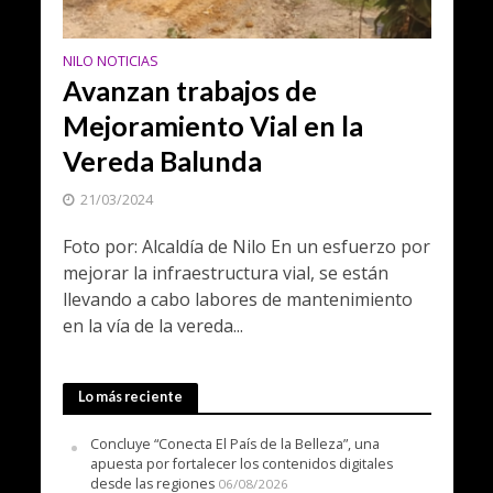
NILO NOTICIAS
Avanzan trabajos de
Mejoramiento Vial en la
Vereda Balunda
21/03/2024
Foto por: Alcaldía de Nilo En un esfuerzo por
mejorar la infraestructura vial, se están
llevando a cabo labores de mantenimiento
en la vía de la vereda...
Lo más reciente
Concluye “Conecta El País de la Belleza”, una
apuesta por fortalecer los contenidos digitales
desde las regiones
06/08/2026