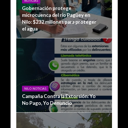
NOTICIAS
Gobernación protege
microcuenca del río Pagüey en
Nilo: $232 millones para proteger
el agua
NILO NOTICIAS
Campaña Contra la Extorsión: Yo
No Pago, Yo Denuncio