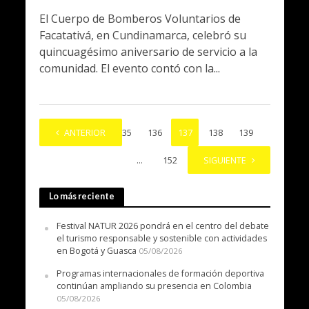
El Cuerpo de Bomberos Voluntarios de
Facatativá, en Cundinamarca, celebró su
quincuagésimo aniversario de servicio a la
comunidad. El evento contó con la...
1
ANTERIOR
…
135
136
137
138
139
…
152
SIGUIENTE
Lo más reciente
Festival NATUR 2026 pondrá en el centro del debate
el turismo responsable y sostenible con actividades
en Bogotá y Guasca
05/08/2026
Programas internacionales de formación deportiva
continúan ampliando su presencia en Colombia
05/08/2026