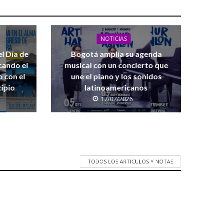
mbia
NOTICIAS
l Día de
Bogotá amplía su agenda
cando el
musical con un concierto que
 con el
une el piano y los sonidos
cipio
latinoamericanos
17/07/2026
TODOS LOS ARTICULOS Y NOTAS
 para Bogotá y el departamento