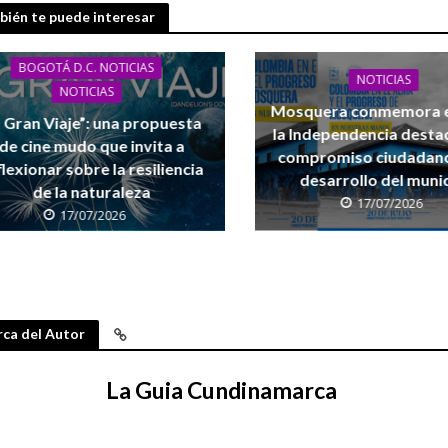
ién te puede interesar
acionales de formación deportiva continúan ampliando su presencia en Colo
BOGOTÁ D.C. NOTICIAS
NOTICIAS
NOTICIAS
Mosquera conmemora e
l Gran Viaje”: una propuesta
la Independencia desta
de cine mudo que invita a
compromiso ciudadano
flexionar sobre la resiliencia
desarrollo del muni
de la naturaleza
17/07/2026
17/07/2026
ecta la construcción de 4.000 nuevas viviendas en 12 municipios
ca del Autor
La Guia Cundinamarca
s de Cundinamarca fortalece su estrategia comercial con nuevo distribuidor