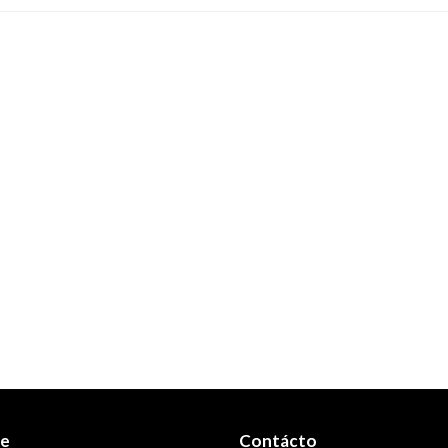
re
Contácto