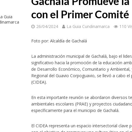
Gachalá Promueve la
con el Primer Comité 
a Guia
dinamarca
26/04/2024
La Guia Cundinamarca
110 Vi
Foto por: Alcaldía de Gachalá
nacional de Cine por los Derechos Humanos abrirá su edición 2026 con una jor
La administración municipal de Gachalá, bajo el lid
significativo hacia la promoción de la educación ambi
de Desarrollo Económico, Comunitario y Ambiental,
Regional del Guavio Corpoguavio, se llevó a cabo el 
(CIDEA).
En esta importante reunión se abordaron diversos t
ambientales escolares (PRAE) y proyectos ciudada
específicamente para el municipio de Gachalá.
mbia enfrenta esta noche a México en la gran final del fútbol femenino centr
El CIDEA representa un espacio intersectorial clave p