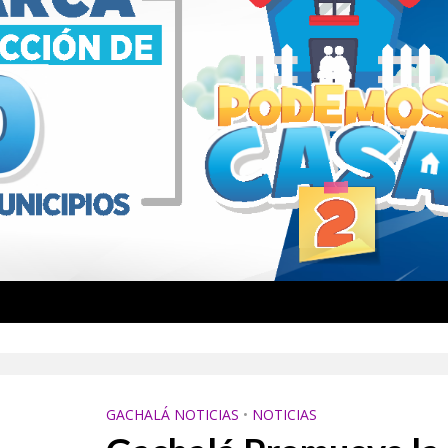
rá escenario de una batalla que promete hacer historia este sábado
no toma protagonismo con una iniciativa que resalta su origen y tradición
GACHALÁ NOTICIAS
•
NOTICIAS