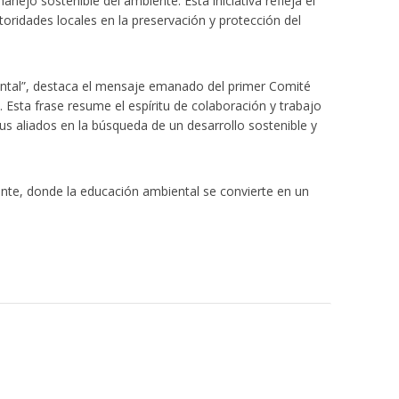
anejo sostenible del ambiente. Esta iniciativa refleja el
ridades locales en la preservación y protección del
ental”, destaca el mensaje emanado del primer Comité
. Esta frase resume el espíritu de colaboración y trabajo
us aliados en la búsqueda de un desarrollo sostenible y
nte, donde la educación ambiental se convierte en un
actividades en Bogotá y Guasca