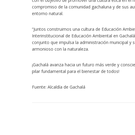
con el objetivo de promover una cultura ética en el m
compromiso de la comunidad gachaluna y de sus auto
entorno natural.
“Juntos construimos una cultura de Educación Ambi
Interinstitucional de Educación Ambiental en Gachalá
conjunto que impulsa la administración municipal y s
armonioso con la naturaleza.
¡Gachalá avanza hacia un futuro más verde y conscie
26 pondrá en el centro del debate el turismo responsable y sostenible con 
pilar fundamental para el bienestar de todos!
Fuente: Alcaldía de Gachalá