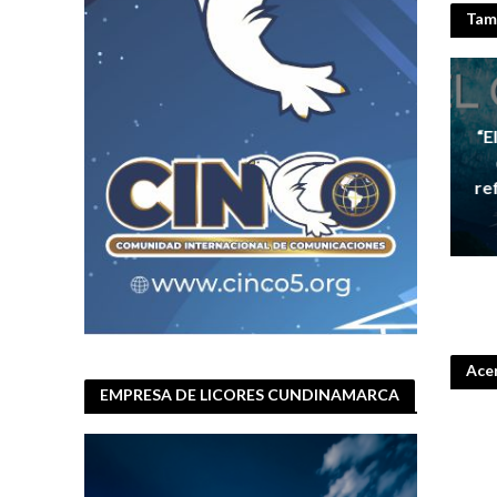
Tamb
Programas intern
“E
re
Cundinamarca proy
Acer
EMPRESA DE LICORES CUNDINAMARCA
Empresa de Licore