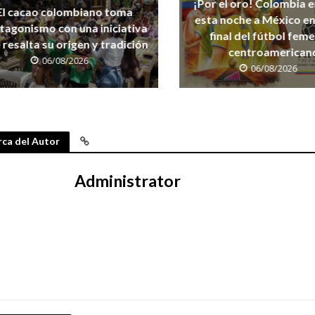
¡Por el oro! Colombia 
El cacao colombiano toma
esta noche a México en
tagonismo con una iniciativa
final del fútbol fem
 resalta su origen y tradición
centroamerican
06/08/2026
06/08/2026
ca del Autor
Administrator