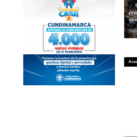
pro
que
Acer