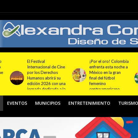
¡Por el oro! Colombia
Festival NATUR 2026
ne
enfrenta esta noche a
pondrá en el centro
México en la gran
del debate el turismo
final del fútbol
responsable y
na
femenino
sostenible con
la
centroamericano
actividades en
Bogotá y Guasca
EVENTOS
MUNICIPIOS
ENTRETENIMIENTO
TURISM