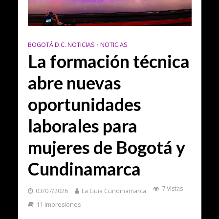
BOGOTÁ D.C. NOTICIAS
•
NOTICIAS
La formación técnica
abre nuevas
oportunidades
laborales para
mujeres de Bogotá y
Cundinamarca
7 Vistas
03/07/2026
La Guia Cundinamarca
11 Impresiones