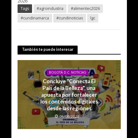
2026
Tags
#agroindustria
#alimentec2026
#cundinamarca
#cundinoticias
lgc
También te puede interesar
BOGOTÁ D.C. NOTICIAS
Concluye “Conecta El
País de la Belleza”, una
apuesta por fortalecer
los contenidos digitales
desde las regiones
06/08/2026