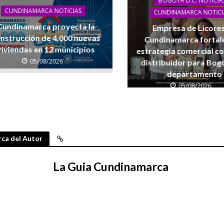
BOGOTÁ D.C. NOTICIA
CUNDINAMARCA NOTICIAS
CUNDINAMARCA NOTICI
Cundinamarca proyecta la
Empresa de Licore
nstrucción de 4.000 nuevas
Cundinamarca fortal
viviendas en 12 municipios
estrategia comercial c
05/08/2026
distribuidor para Bogo
departamento
05/08/2026
ca del Autor
La Guia Cundinamarca