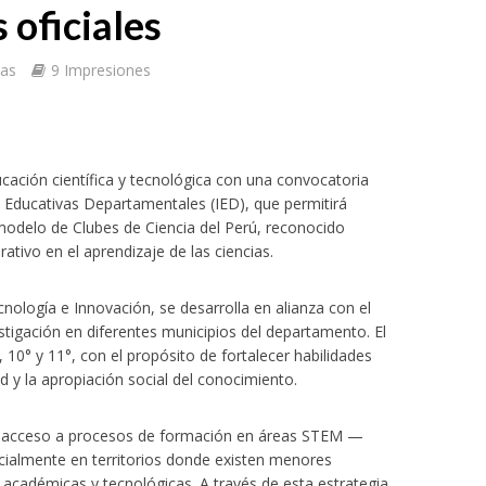
s oficiales
tas
9 Impresiones
cación científica y tecnológica con una convocatoria
es Educativas Departamentales (IED), que permitirá
 modelo de
Clubes de Ciencia del Perú
, reconocido
ativo en el aprendizaje de las ciencias.
Tecnología e Innovación, se desarrolla en alianza con el
stigación en diferentes municipios del departamento. El
10° y 11°, con el propósito de fortalecer habilidades
ad y la apropiación social del conocimiento.
de acceso a procesos de formación en áreas STEM —
cialmente en territorios donde existen menores
 académicas y tecnológicas. A través de esta estrategia,