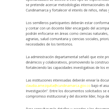
se pretende acercar metodologías internacionales de 
Cundinamarca y fortalecer el interés de niños, niñas 
Los semilleros participantes deberán estar conform
y contar con un docente líder encargado del acomp
podrán enfocarse en áreas como ciencias naturales, 
agrarias, salud comunitaria y ciencias sociales, prio
necesidades de los territorios.
La administración departamental señaló que este pr
dinámicos y colaborativos, promoviendo la construcc
fortaleciendo las capacidades investigativas de los e
Las instituciones interesadas deberán enviar la doc
claudia.amezquita@cundinamarca.gov.co
bajo el asu
Investigación”. Entre los documentos solicitados se 
compromiso institucional y del docente líder, hoja de
Para consultar más detalles y acceder a los documen