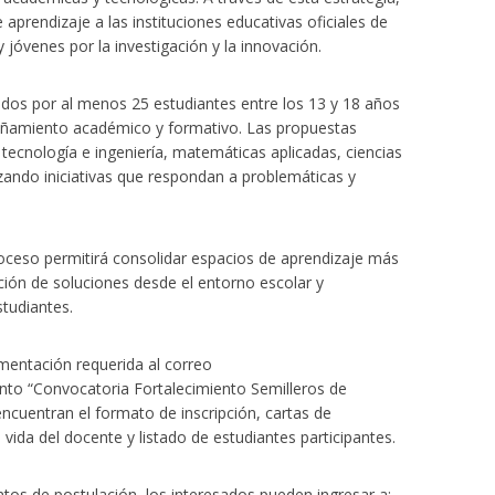
aprendizaje a las instituciones educativas oficiales de
y jóvenes por la investigación y la innovación.
ados por al menos 25 estudiantes entre los 13 y 18 años
añamiento académico y formativo. Las propuestas
tecnología e ingeniería, matemáticas aplicadas, ciencias
rizando iniciativas que respondan a problemáticas y
oceso permitirá consolidar espacios de aprendizaje más
ión de soluciones desde el entorno escolar y
studiantes.
umentación requerida al correo
nto “Convocatoria Fortalecimiento Semilleros de
encuentran el formato de inscripción, cartas de
 vida del docente y listado de estudiantes participantes.
tos de postulación, los interesados pueden ingresar a: