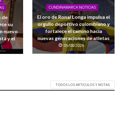
S
CUNDINAMARCA NOTICIAS
AS
El oro de Ronal Longa impulsa el
s de
orgullo deportivo colombiano y
ece su
fortalece el camino hacia
on nuevo
nuevas generaciones de atletas
tá y el
05/08/2026
TODOS LOS ARTICULOS Y NOTAS