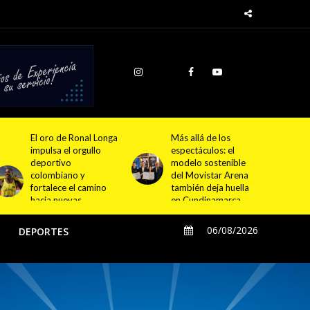
Más allá de los
Morat ampliará sus
espectáculos: el
conciertos con una
modelo sostenible
experiencia inmersiva
del Movistar Arena
que podrán disfrutar
también deja huella
todos visitantes de
en Cundinamarca
Cundinamarca
06/08/2026
O
DEPORTES