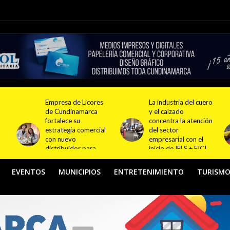
La industria del cuero
El oro de Ronal Longa
y el calzado
impulsa el orgullo
concentra la atención
deportivo
l
del sector
colombiano y
empresarial con el
fortalece el camino
inicio de IFLS + EICI
hacia nuevas
2026
generaciones de
atletas
EVENTOS
MUNICIPIOS
ENTRETENIMIENTO
TURISM