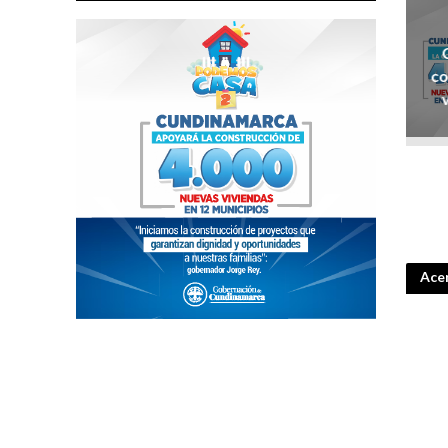
co
Acer