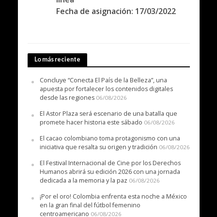
Fecha de asignación: 17/03/2022
Lo más reciente
Concluye “Conecta El País de la Belleza”, una
apuesta por fortalecer los contenidos digitales
desde las regiones
06/08/2026
El Astor Plaza será escenario de una batalla que
promete hacer historia este sábado
06/08/2026
El cacao colombiano toma protagonismo con una
iniciativa que resalta su origen y tradición
06/08/2026
El Festival Internacional de Cine por los Derechos
Humanos abrirá su edición 2026 con una jornada
dedicada a la memoria y la paz
06/08/2026
¡Por el oro! Colombia enfrenta esta noche a México
en la gran final del fútbol femenino
centroamericano
06/08/2026