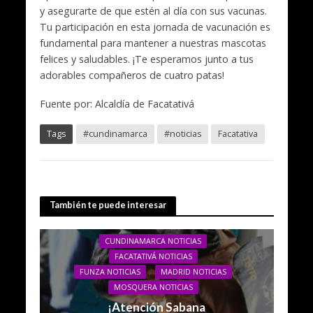
y asegurarte de que estén al día con sus vacunas.
Tu participación en esta jornada de vacunación es
fundamental para mantener a nuestras mascotas
felices y saludables. ¡Te esperamos junto a tus
adorables compañeros de cuatro patas!
Fuente por: Alcaldía de Facatativá
Tags
#cundinamarca
#noticias
Facatativa
También te puede interesar
CUNDINAMARCA NOTICIAS
FACATATIVÁ NOTICIAS
FUNZA NOTICIAS
MADRID NOTICIAS
MOSQUERA NOTICIAS
¡Atención Sabana