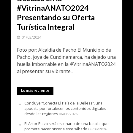
#VitrinaANATO2024
Presentando su Oferta
Turística Integral
01/03/2024
Foto por: Alcaldía de Pacho El Municipio de
Pacho, joya de Cundinamarca, ha dejado una
huella imborrable en la #VitrinaANATO2024
al presentar su vibrante...
Lo más reciente
Concluye “Conecta El País de la Belleza”, una
apuesta por fortalecer los contenidos digitales
desde las regiones
06/08/2026
El Astor Plaza será escenario de una batalla que
promete hacer historia este sábado
06/08/2026