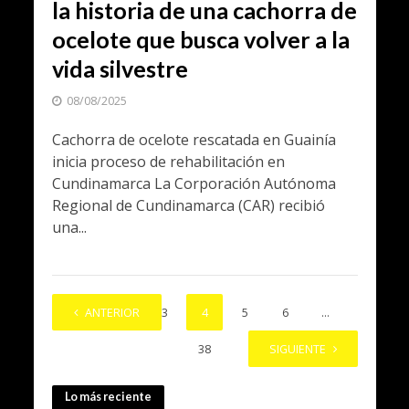
la historia de una cachorra de
ocelote que busca volver a la
vida silvestre
08/08/2025
Cachorra de ocelote rescatada en Guainía
inicia proceso de rehabilitación en
Cundinamarca La Corporación Autónoma
Regional de Cundinamarca (CAR) recibió
una...
1
ANTERIOR
2
3
4
5
6
…
38
SIGUIENTE
Lo más reciente