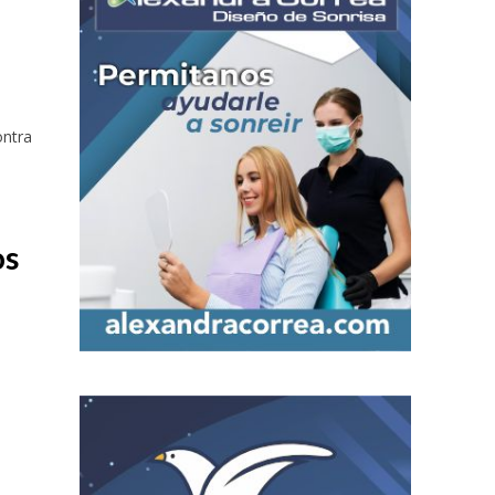
ontra
os