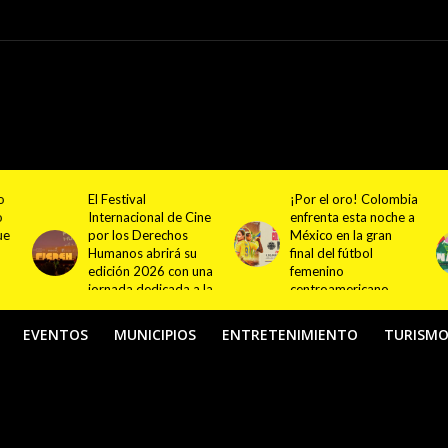
¡Por el oro! Colombia
Festival NATUR 2026
ne
enfrenta esta noche a
pondrá en el centro
México en la gran
del debate el turismo
final del fútbol
responsable y
na
femenino
sostenible con
la
centroamericano
actividades en
Bogotá y Guasca
EVENTOS
MUNICIPIOS
ENTRETENIMIENTO
TURISM