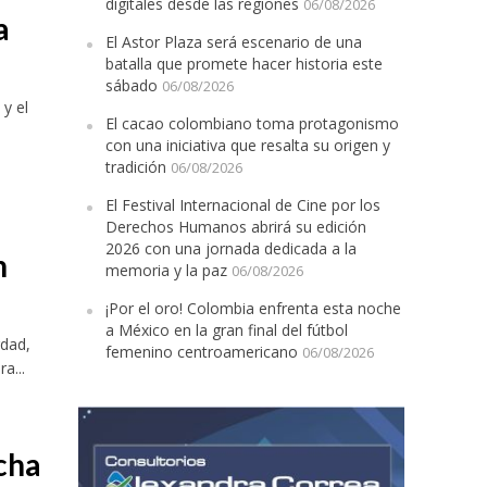
digitales desde las regiones
06/08/2026
a
El Astor Plaza será escenario de una
batalla que promete hacer historia este
sábado
06/08/2026
y el
El cacao colombiano toma protagonismo
con una iniciativa que resalta su origen y
tradición
06/08/2026
El Festival Internacional de Cine por los
Derechos Humanos abrirá su edición
2026 con una jornada dedicada a la
n
memoria y la paz
06/08/2026
¡Por el oro! Colombia enfrenta esta noche
a México en la gran final del fútbol
rdad,
femenino centroamericano
06/08/2026
a...
cha