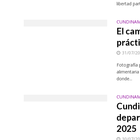
libertad pa
CUNDINAM
El ca
práct
31/07/2
Fotografía
alimentaria
donde...
CUNDINAM
Cundi
depar
2025
30/07/2