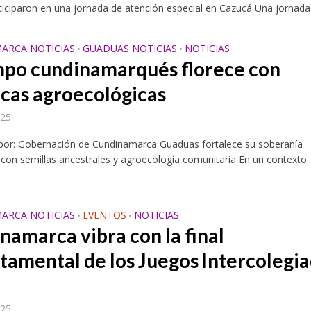
rticiparon en una jornada de atención especial en Cazucá Una jornada.
ARCA NOTICIAS
GUADUAS NOTICIAS
NOTICIAS
•
•
mpo cundinamarqués florece con
icas agroecológicas
025
 por: Gobernación de Cundinamarca Guaduas fortalece su soberanía
 con semillas ancestrales y agroecología comunitaria En un contexto
ARCA NOTICIAS
EVENTOS
NOTICIAS
•
•
namarca vibra con la final
tamental de los Juegos Intercolegi
025