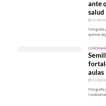
ante 
salud
01/08/2
Fotografía
quemas ileg
CUNDINAM
Semil
fortal
aulas
01/08/2
Fotografía 
Cundinamarc