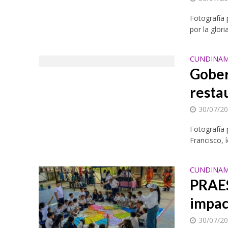
Fotografía
por la glor
CUNDINAM
Gober
resta
30/07/2
Fotografía 
Francisco, 
CUNDINAM
PRAES 
impac
30/07/2