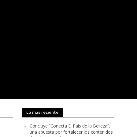
Lo más reciente
Concluye “Conecta El País de la Belleza”,
una apuesta por fortalecer los contenidos