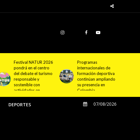
Programas
Cundinamarca
internacionales de
proyecta la
formación deportiva
construcción de
continúan ampliando
4.000 nuevas
su presencia en
viviendas en 12
Colombia
municipios
07/08/2026
O
DEPORTES