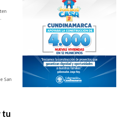
iten
.
de San
 tu