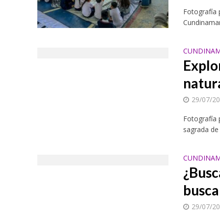
Fotografía
Cundinamar
CUNDINAM
Explo
natur
29/07/2
Fotografía
sagrada de 
CUNDINAM
¿Busc
busca
29/07/2