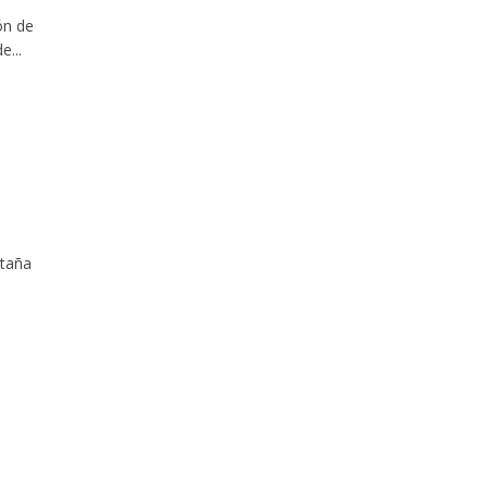
ón de
...
ntaña