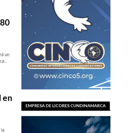
 80
rá un
a...
d en
EMPRESA DE LICORES CUNDINAMARCA
 la