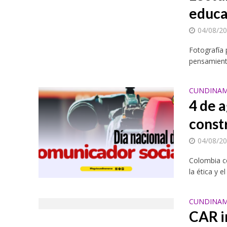
educa
04/08/2
Fotografía 
pensamiento
CUNDINAM
4 de 
const
04/08/2
Colombia c
la ética y
CUNDINAM
CAR i