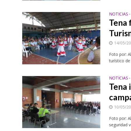
NOTICIAS
•
Tena f
Turis
14/05/2
Foto por: A
turístico d
NOTICIAS
•
Tena i
campa
10/05/2
Foto por: A
seguridad v