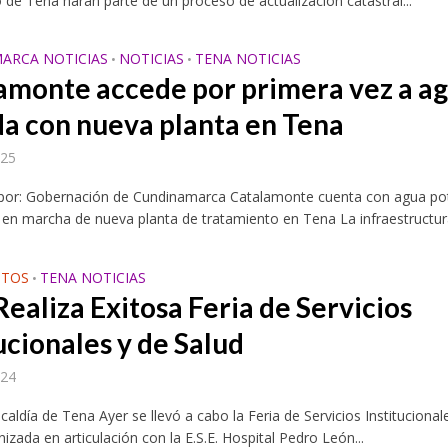
o de Tena harán parte de un proceso de actualización catastral...
ARCA NOTICIAS
NOTICIAS
TENA NOTICIAS
•
•
amonte accede por primera vez a a
da con nueva planta en Tena
025
 por: Gobernación de Cundinamarca Catalamonte cuenta con agua po
 en marcha de nueva planta de tratamiento en Tena La infraestructura
NTOS
TENA NOTICIAS
•
Realiza Exitosa Feria de Servicios
ucionales y de Salud
024
lcaldía de Tena Ayer se llevó a cabo la Feria de Servicios Institucional
nizada en articulación con la E.S.E. Hospital Pedro León...