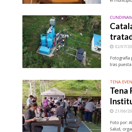
el municipi
CUNDINAM
Catal
trata
02/07/2
Fotografía
tras puesta
TENA EVE
Tena 
Instit
21/06/2
Foto por: A
Salud, orga