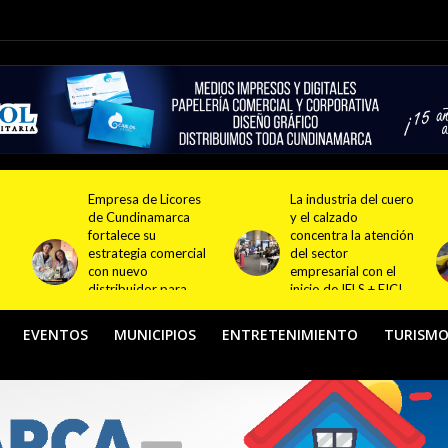
La industria del cuero
El oro de Ronal Longa
y el calzado
impulsa el orgullo
concentra la atención
deportivo
l
del sector
colombiano y
empresarial con el
fortalece el camino
inicio de IFLS + EICI
hacia nuevas
2026
generaciones de
atletas
EVENTOS
MUNICIPIOS
ENTRETENIMIENTO
TURISM