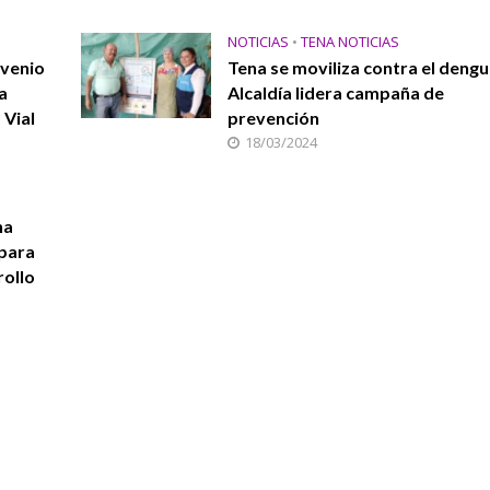
NOTICIAS
•
TENA NOTICIAS
nvenio
Tena se moviliza contra el dengu
na
Alcaldía lidera campaña de
 Vial
prevención
18/03/2024
na
 para
rollo