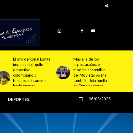
Más allá de los
Morat ampliará sus
espectáculos: el
conciertos con una
modelo sostenible
experiencia inmersiva
del Movistar Arena
que podrán disfrutar
también deja huella
todos visitantes de
en Cundinamarca
Cundinamarca
06/08/2026
O
DEPORTES