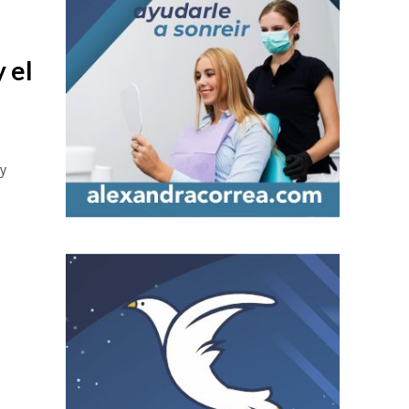
 el
 y