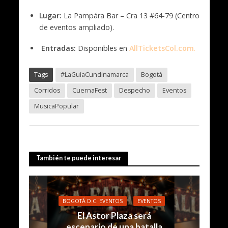
Lugar:
La Pampára Bar – Cra 13 #64-79 (Centro
de eventos ampliado).
Entradas:
Disponibles en
AllTicketsCol.com
.
Tags
#LaGuíaCundinamarca
Bogotá
Corridos
CuernaFest
Despecho
Eventos
MusicaPopular
También te puede interesar
BOGOTÁ D.C. EVENTOS
EVENTOS
El Astor Plaza será
escenario de una batalla