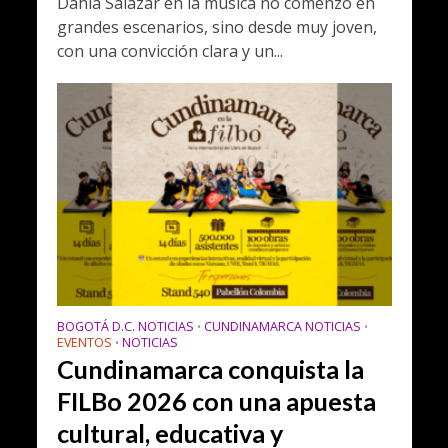
Dahia Salazar en la música no comenzó en
grandes escenarios, sino desde muy joven,
con una convicción clara y un...
BOGOTÁ D.C. NOTICIAS
CUNDINAMARCA NOTICIAS
•
•
EVENTOS
NOTICIAS
•
Cundinamarca conquista la
FILBo 2026 con una apuesta
cultural, educativa y