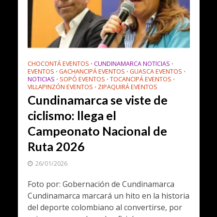
CHOCONTÁ EVENTOS
CUNDINAMARCA NOTICIAS
•
•
EVENTOS
GACHANCIPÁ EVENTOS
GUASCA EVENTOS
•
•
•
NOTICIAS
SOPÓ EVENTOS
TOCANCIPÁ EVENTOS
•
•
•
VILLAPINZÓN EVENTOS
ZIPAQUIRÁ EVENTOS
•
Cundinamarca se viste de
ciclismo: llega el
Campeonato Nacional de
Ruta 2026
26/01/2026
Foto por: Gobernación de Cundinamarca
Cundinamarca marcará un hito en la historia
del deporte colombiano al convertirse, por