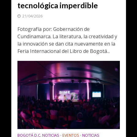
tecnológica imperdible
21/04/2026
Fotografía por: Gobernación de
Cundinamarca. La literatura, la creatividad y
la innovación se dan cita nuevamente en la
Feria Internacional del Libro de Bogotá...
BOGOTÁ D.C. NOTICIAS
EVENTOS
NOTICIAS
•
•