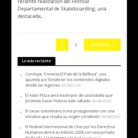
reciente realización del Festival
Departamental de Skateboarding, una
destacada...
1
2
SIGUIENTE
Lo más reciente
Concluye “Conecta El País de la Belleza”, una
apuesta por fortalecer los contenidos digitales
desde las regiones
06/08/2026
El Astor Plaza será escenario de una batalla que
promete hacer historia este sábado
06/08/2026
El cacao colombiano toma protagonismo con una
iniciativa que resalta su origen y tradición
06/08/2026
El Festival Internacional de Cine por los Derechos
Humanos abrirá su edición 2026 con una jornada
dedicada a la memoria y la paz
06/08/2026