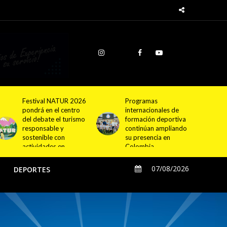
Programas
Cundinamarca
internacionales de
proyecta la
formación deportiva
construcción de
continúan ampliando
4.000 nuevas
su presencia en
viviendas en 12
Colombia
municipios
07/08/2026
O
DEPORTES