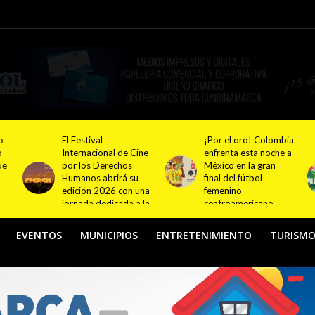
¡Por el oro! Colombia
Festival NATUR 2026
ne
enfrenta esta noche a
pondrá en el centro
México en la gran
del debate el turismo
final del fútbol
responsable y
na
femenino
sostenible con
la
centroamericano
actividades en
Bogotá y Guasca
EVENTOS
MUNICIPIOS
ENTRETENIMIENTO
TURISM