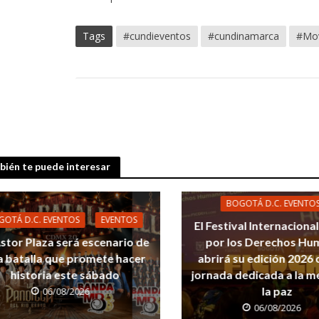
Tags
#cundieventos
#cundinamarca
#Mov
ién te puede interesar
BOGOTÁ D.C. EVENTO
GOTÁ D.C. EVENTOS
EVENTOS
El Festival Internaciona
Astor Plaza será escenario de
por los Derechos Hu
a batalla que promete hacer
abrirá su edición 2026
historia este sábado
jornada dedicada a la m
la paz
06/08/2026
06/08/2026