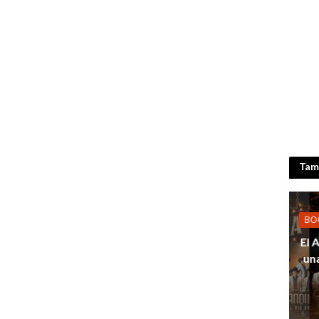
Tamb
BO
El 
un