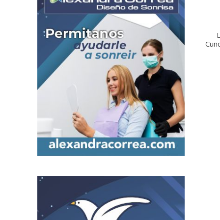
L
Cun