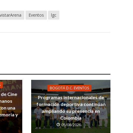
istarArena
Eventos
lgc
S
BOGOTÁ D.C. EVENTOS
l de Cine
Programas internacionales de
manos
formación deportiva continúan
 con una
ampliando su presencia en
emoria y
Colombia
05/08/2026