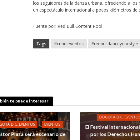
los seguidores de la danza urbana, ofreciendo a los 
un espectáculo internacional a pocos kilómetros de 
Fuente por: Red Bull Content Pool
Tags
#cundieventos
#redbulldanceyourstyle
ién te puede interesar
BOGOTÁ D.C. EVENTO
GOTÁ D.C. EVENTOS
EVENTOS
El Festival Internaciona
Astor Plaza será escenario de
por los Derechos Hu