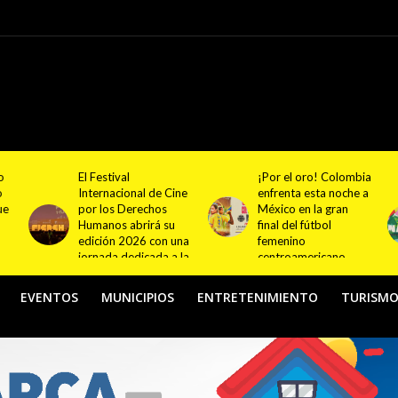
¡Por el oro! Colombia
Festival NATUR 2026
ne
enfrenta esta noche a
pondrá en el centro
México en la gran
del debate el turismo
final del fútbol
responsable y
na
femenino
sostenible con
la
centroamericano
actividades en
Bogotá y Guasca
EVENTOS
MUNICIPIOS
ENTRETENIMIENTO
TURISM