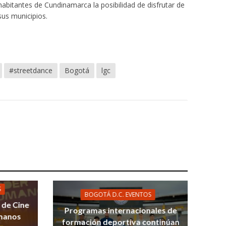
habitantes de Cundinamarca la posibilidad de disfrutar de
sus municipios.
#streetdance
Bogotá
lgc
S
BOGOTÁ D.C. EVENTOS
l de Cine
Programas internacionales de
manos
formación deportiva continúan