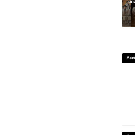
un
Acer