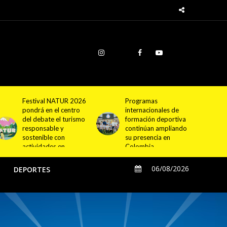
Programas
Cundinamarca
internacionales de
proyecta la
formación deportiva
construcción de
continúan ampliando
4.000 nuevas
su presencia en
viviendas en 12
Colombia
municipios
06/08/2026
O
DEPORTES