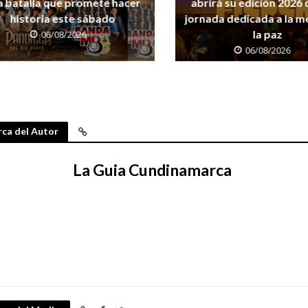
a batalla que promete hacer
abrirá su edición 2026
historia este sábado
jornada dedicada a la m
la paz
06/08/2026
06/08/2026
ca del Autor
La Guia Cundinamarca