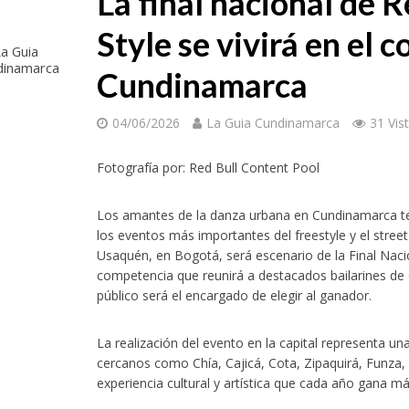
La final nacional de 
Style se vivirá en el 
a Guia
dinamarca
Cundinamarca
04/06/2026
La Guia Cundinamarca
31 Vis
Fotografía por: Red Bull Content Pool
Los amantes de la danza urbana en Cundinamarca te
los eventos más importantes del freestyle y el stree
Usaquén, en Bogotá, será escenario de la Final Naci
competencia que reunirá a destacados bailarines de 
público será el encargado de elegir al ganador.
La realización del evento en la capital representa un
cercanos como Chía, Cajicá, Cota, Zipaquirá, Funza,
experiencia cultural y artística que cada año gana m