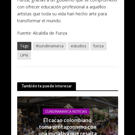
con ofrecer educación profesional a aquellos
artistas que toda su vida han hecho arte para
transformar el mundo.
Fuente: Alcaldía de Funza
Tags
#cundinamarca
estudios
funza
UPN
También te puede interesar
CUNDINAMARCA NOTICIAS
El cacao colombiano
toma protagonismo con
una iniciativa que resalta