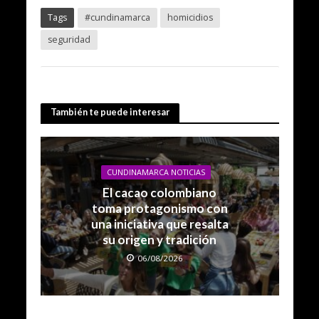
Tags
#cundinamarca
homicidios
seguridad
También te puede interesar
CUNDINAMARCA NOTICIAS
El cacao colombiano
toma protagonismo con
una iniciativa que resalta
su origen y tradición
06/08/2026