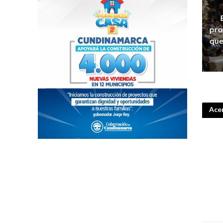
pro
que
Acer