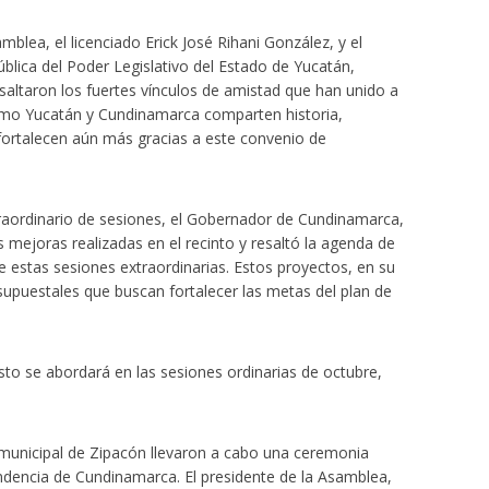
blea, el licenciado Erick José Rihani González, y el
blica del Poder Legislativo del Estado de Yucatán,
saltaron los fuertes vínculos de amistad que han unido a
cómo Yucatán y Cundinamarca comparten historia,
 fortalecen aún más gracias a este convenio de
xtraordinario de sesiones, el Gobernador de Cundinamarca,
 mejoras realizadas en el recinto y resaltó la agenda de
 estas sesiones extraordinarias. Estos proyectos, en su
upuestales que buscan fortalecer las metas del plan de
to se abordará en las sesiones ordinarias de octubre,
jo municipal de Zipacón llevaron a cabo una ceremonia
ndencia de Cundinamarca. El presidente de la Asamblea,