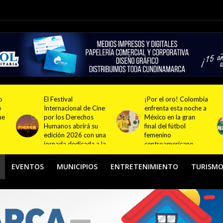
¡Por el oro! Colombia
Festival NATUR 2026
ne
enfrenta esta noche a
pondrá en el centro
México en la gran
del debate el turismo
final del fútbol
responsable y
na
femenino
sostenible con
la
centroamericano
actividades en
Bogotá y Guasca
EVENTOS
MUNICIPIOS
ENTRETENIMIENTO
TURISM