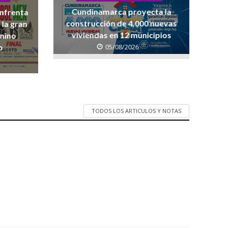
Cundinamarca proyecta la
enfrenta
construcción de 4.000 nuevas
 la gran
viviendas en 12 municipios
enino
05/08/2026
o
TODOS LOS ARTICULOS Y NOTAS