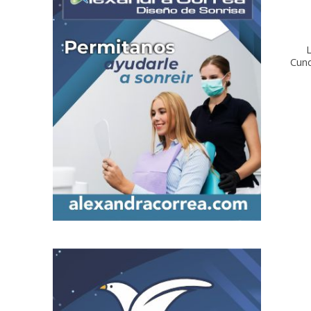
L
Cun