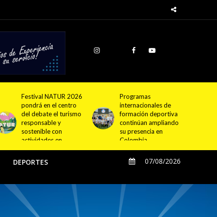
Programas
Cundinamarca
internacionales de
proyecta la
formación deportiva
construcción de
continúan ampliando
4.000 nuevas
su presencia en
viviendas en 12
Colombia
municipios
07/08/2026
O
DEPORTES