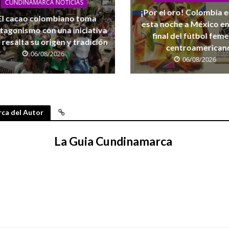
CUNDINAMARCA NOTICIAS
¡Por el oro! Colombia 
El cacao colombiano toma
esta noche a México en
tagonismo con una iniciativa
final del fútbol fem
 resalta su origen y tradición
centroamerican
06/08/2026
06/08/2026
ca del Autor
La Guia Cundinamarca