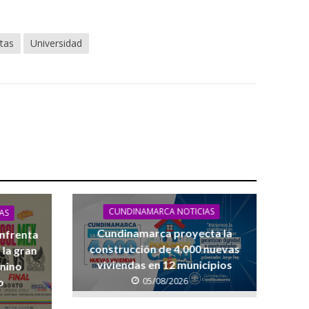
stas
Universidad
CUNDINAMARCA NOTICIAS
AS
Cundinamarca proyecta la
enfrenta
construcción de 4.000 nuevas
 la gran
viviendas en 12 municipios
enino
05/08/2026
o