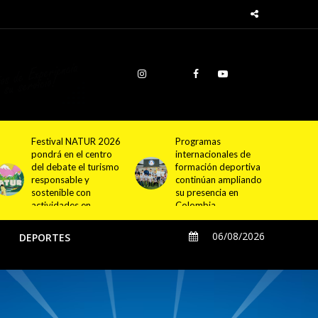
Programas
Cundinamarca
internacionales de
proyecta la
formación deportiva
construcción de
continúan ampliando
4.000 nuevas
su presencia en
viviendas en 12
Colombia
municipios
06/08/2026
O
DEPORTES