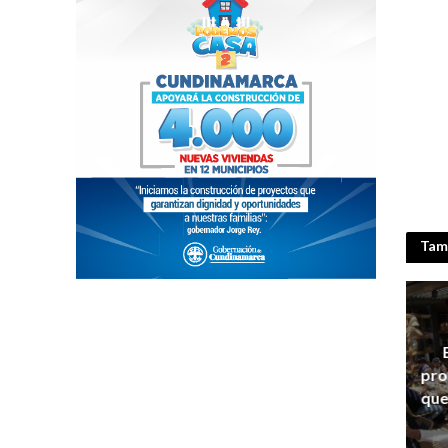
Tamb
pro
que