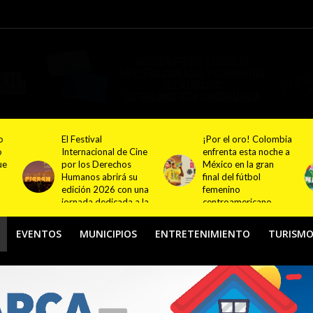
¡Por el oro! Colombia
Festival NATUR 2026
ne
enfrenta esta noche a
pondrá en el centro
México en la gran
del debate el turismo
final del fútbol
responsable y
na
femenino
sostenible con
la
centroamericano
actividades en
Bogotá y Guasca
EVENTOS
MUNICIPIOS
ENTRETENIMIENTO
TURISM