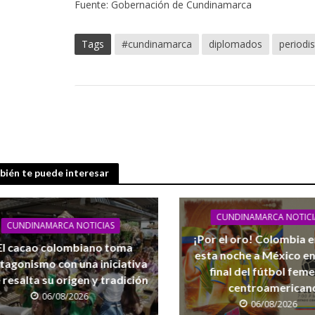
Fuente: Gobernación de Cundinamarca
Tags
#cundinamarca
diplomados
periodi
ién te puede interesar
CUNDINAMARCA NOTICI
CUNDINAMARCA NOTICIAS
¡Por el oro! Colombia 
El cacao colombiano toma
esta noche a México en
tagonismo con una iniciativa
final del fútbol fem
 resalta su origen y tradición
centroamerican
06/08/2026
06/08/2026